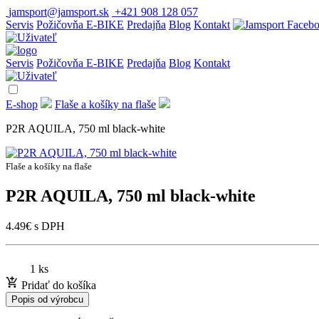
jamsport@jamsport.sk
+421 908 128 057
Servis
Požičovňa E-BIKE
Predajňa
Blog
Kontakt
Servis
Požičovňa E-BIKE
Predajňa
Blog
Kontakt
E-shop
Flaše a košíky na flaše
P2R AQUILA, 750 ml black-white
Flaše a košíky na flaše
P2R AQUILA, 750 ml black-white
4.49
€
s DPH
1 ks
Pridať do košíka
Popis od výrobcu