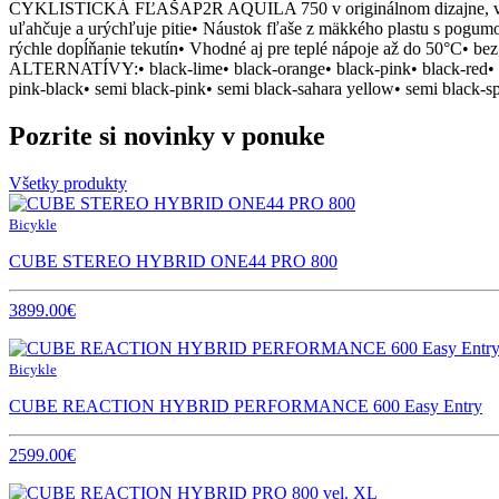
CYKLISTICKÁ FĽAŠAP2R AQUILA 750 v originálnom dizajne, vyrob
uľahčuje a urýchľuje pitie• Náustok fľaše z mäkkého plastu s pogum
rýchle dopĺňanie tekutín• Vhodné aj pre teplé nápoje až do 50°
ALTERNATÍVY:• black-lime• black-orange• black-pink• black-red• black
pink-black• semi black-pink• semi black-sahara yellow• semi black-s
Pozrite si novinky v ponuke
Všetky produkty
Bicykle
CUBE STEREO HYBRID ONE44 PRO 800
3899.00€
Bicykle
CUBE REACTION HYBRID PERFORMANCE 600 Easy Entry
2599.00€