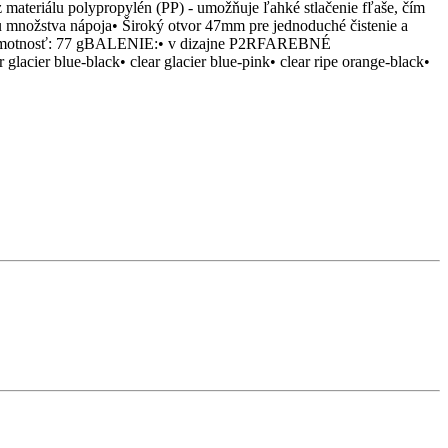
álu polypropylén (PP) - umožňuje ľahké stlačenie fľaše, čím
lu množstva nápoja• Široký otvor 47mm pre jednoduché čistenie a
mm• Hmotnosť: 77 gBALENIE:• v dizajne P2RFAREBNÉ
lacier blue-black• clear glacier blue-pink• clear ripe orange-black•