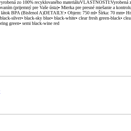
ená zo 100% recyklovaného materiáluVLASTNOSTI:Vyrobená z materi
ovaním (prijemný pre Vaše ústa)• Mierka pre presné miešanie a kontro
C• bez látok BPA (Bisfenol A)DETAILY:• Objem: 750 ml• Šírka: 70 
-silver• black-sky blue• black-white• clear fresh green-black• clear g
pring green• semi black-wine red