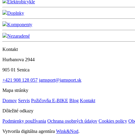
Elektrobicykle
Doplnky
Komponenty
Nezaradené
Kontakt
Hurbanova 2944
905 01 Senica
+421 908 128 057
jamsport@jamsport.sk
Mapa stránky
Domov
Servis
Požičovňa E-BIKE
Blog
Kontakt
Dôležité odkazy
Podmienky používania
Ochrana osobných údajov
Cookies policy
Ob
Vytvorila digitálna agentúra
Wink&Nod
.