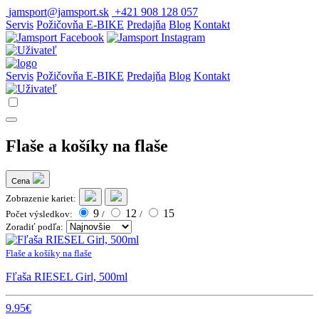
jamsport@jamsport.sk
+421 908 128 057
Servis
Požičovňa E-BIKE
Predajňa
Blog
Kontakt
Servis
Požičovňa E-BIKE
Predajňa
Blog
Kontakt
Flaše a košíky na flaše
Cena
Zobrazenie kariet:
9
12
15
Počet výsledkov:
/
/
Zoradiť podľa:
Flaše a košíky na flaše
Fľaša RIESEL Girl, 500ml
9.95€