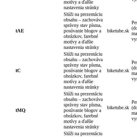
motívy a ďalšie
nastavenia stránky
Slúži na prezentáciu
obsahu – zachováva
Pe
správny stav písma,
(d
tAE
posúvanie blogov a
biketube.sk
ma
obrázkov, farebné
vy
motívy a ďalšie
nastavenia stránky
Slúži na prezentáciu
obsahu – zachováva
Pe
správny stav písma,
(d
tC
posúvanie blogov a
biketube.sk
ma
obrázkov, farebné
vy
motívy a ďalšie
nastavenia stránky
Slúži na prezentáciu
obsahu – zachováva
Pe
správny stav písma,
biketube.sk
(d
tMQ
posúvanie blogov a
ma
obrázkov, farebné
vy
motívy a ďalšie
nastavenia stránky
Slúži na prezentáciu