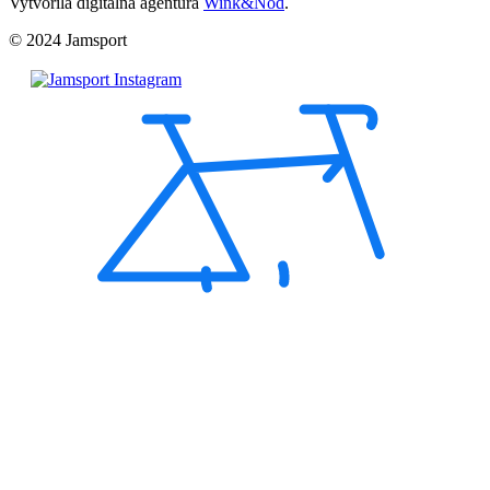
Vytvorila digitálna agentúra
Wink&Nod
.
© 2024 Jamsport