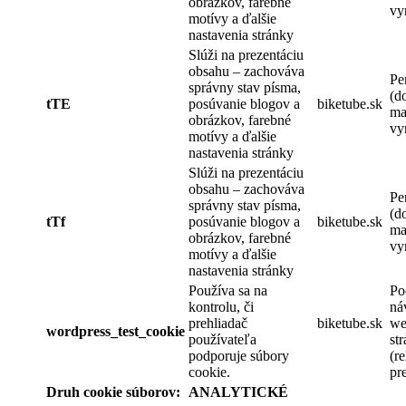
obrázkov, farebné
vy
motívy a ďalšie
nastavenia stránky
Slúži na prezentáciu
obsahu – zachováva
Pe
správny stav písma,
(d
tTE
posúvanie blogov a
biketube.sk
ma
obrázkov, farebné
vy
motívy a ďalšie
nastavenia stránky
Slúži na prezentáciu
obsahu – zachováva
Pe
správny stav písma,
(d
tTf
posúvanie blogov a
biketube.sk
ma
obrázkov, farebné
vy
motívy a ďalšie
nastavenia stránky
Používa sa na
Po
kontrolu, či
ná
prehliadač
biketube.sk
we
wordpress_test_cookie
používateľa
st
podporuje súbory
(re
cookie.
pr
Druh cookie súborov:
ANALYTICKÉ