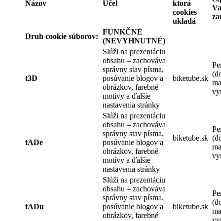
Názov
Účel
ktorá
V
cookies
za
ukladá
FUNKČNÉ
Druh cookie súborov:
(NEVYHNUTNÉ)
Slúži na prezentáciu
obsahu – zachováva
Pe
správny stav písma,
(d
t3D
posúvanie blogov a
biketube.sk
ma
obrázkov, farebné
vy
motívy a ďalšie
nastavenia stránky
Slúži na prezentáciu
obsahu – zachováva
Pe
správny stav písma,
biketube.sk
(d
tADe
posúvanie blogov a
ma
obrázkov, farebné
vy
motívy a ďalšie
nastavenia stránky
Slúži na prezentáciu
obsahu – zachováva
Pe
správny stav písma,
(d
tADu
posúvanie blogov a
biketube.sk
ma
obrázkov, farebné
vy