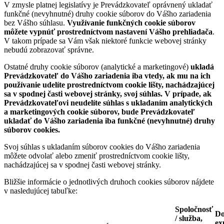
V zmysle platnej legislatívy je Prevádzkovateľ oprávnený ukladať
funkčné (nevyhnutné) druhy cookie súborov do Vášho zariadenia
bez Vášho súhlasu.
Využívanie funkčných cookie súborov
môžete vypnúť prostredníctvom nastavení Vášho prehliadača
.
V takom prípade sa Vám však niektoré funkcie webovej stránky
nebudú zobrazovať správne.
Ostatné druhy cookie súborov (analytické a marketingové)
ukladá
Prevádzkovateľ do Vášho zariadenia iba vtedy, ak mu na ich
používanie udelíte prostredníctvom cookie lišty, nachádzajúcej
sa v spodnej časti webovej stránky, svoj súhlas. V prípade, ak
Prevádzkovateľovi neudelíte súhlas s ukladaním analytických
a marketingových cookie súborov, bude Prevádzkovateľ
ukladať do Vášho zariadenia iba funkčné (nevyhnutné) druhy
súborov cookies.
Svoj súhlas s ukladaním súborov cookies do Vášho zariadenia
môžete odvolať alebo zmeniť prostredníctvom cookie lišty,
nachádzajúcej sa v spodnej časti webovej stránky.
Bližšie informácie o jednotlivých druhoch cookies súborov nájdete
v nasledujúcej tabuľke:
Spoločnosť
D
/ služba,
ex