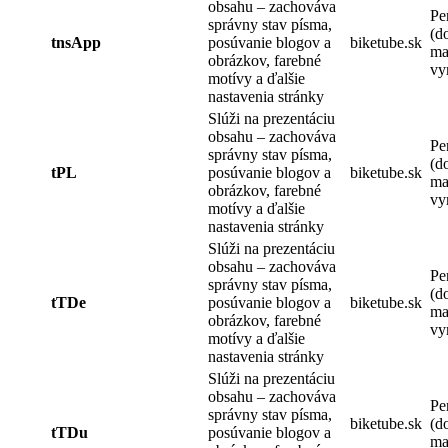
obsahu – zachováva
Pe
správny stav písma,
(d
tnsApp
posúvanie blogov a
biketube.sk
ma
obrázkov, farebné
vy
motívy a ďalšie
nastavenia stránky
Slúži na prezentáciu
obsahu – zachováva
Pe
správny stav písma,
(d
tPL
posúvanie blogov a
biketube.sk
ma
obrázkov, farebné
vy
motívy a ďalšie
nastavenia stránky
Slúži na prezentáciu
obsahu – zachováva
Pe
správny stav písma,
(d
tTDe
posúvanie blogov a
biketube.sk
ma
obrázkov, farebné
vy
motívy a ďalšie
nastavenia stránky
Slúži na prezentáciu
obsahu – zachováva
Pe
správny stav písma,
biketube.sk
(d
tTDu
posúvanie blogov a
ma