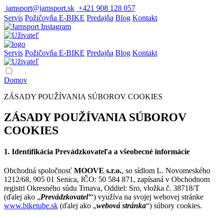
jamsport@jamsport.sk
+421 908 128 057
Servis
Požičovňa E-BIKE
Predajňa
Blog
Kontakt
Servis
Požičovňa E-BIKE
Predajňa
Blog
Kontakt
Domov
ZÁSADY POUŽÍVANIA SÚBOROV COOKIES
ZÁSADY POUŽÍVANIA SÚBOROV
COOKIES
1. I
dentifikácia Prevádzkovateľa a všeobecné informácie
Obchodná spoločnosť
MOOVE s.r.o.
, so sídlom L. Novomeského
1212/68, 905 01 Senica, IČO: 50 584 871, zapísaná v Obchodnom
registri Okresného súdu Trnava, Oddiel: Sro, vložka č. 38718/T
(ďalej ako „
Prevádzkovateľ
“) využíva na svojej webovej stránke
www.biketube.sk
(ďalej ako „
webová stránka
“) súbory cookies.