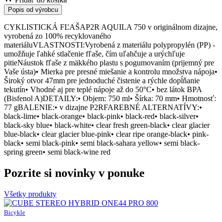
Popis od výrobcu
CYKLISTICKÁ FĽAŠAP2R AQUILA 750 v originálnom dizajne,
vyrobená zo 100% recyklovaného
materiáluVLASTNOSTI:Vyrobená z materiálu polypropylén (PP) -
umožňuje ľahké stlačenie fľaše, čím uľahčuje a urýchľuje
pitieNáustok fľaše z mäkkého plastu s pogumovaním (prijemný pre
Vaše ústa)• Mierka pre presné miešanie a kontrolu množstva nápoja•
Široký otvor 47mm pre jednoduché čistenie a rýchle dopĺňanie
tekutín• Vhodné aj pre teplé nápoje až do 50°C• bez látok BPA
(Bisfenol A)DETAILY:• Objem: 750 ml• Šírka: 70 mm• Hmotnosť:
77 gBALENIE:• v dizajne P2RFAREBNÉ ALTERNATÍVY:•
black-lime• black-orange• black-pink• black-red• black-silver•
black-sky blue• black-white• clear fresh green-black• clear glacier
blue-black• clear glacier blue-pink• clear ripe orange-black• pink-
black• semi black-pink• semi black-sahara yellow• semi black-
spring green• semi black-wine red
Pozrite si novinky v ponuke
Všetky produkty
Bicykle