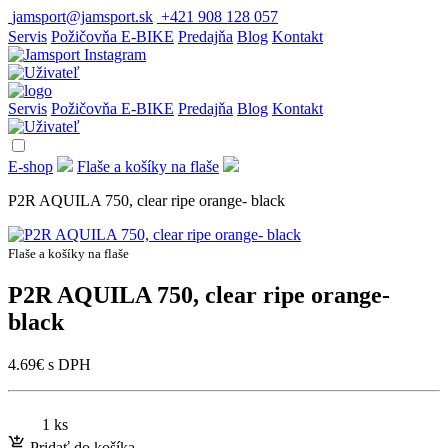
jamsport@jamsport.sk
+421 908 128 057
Servis
Požičovňa E-BIKE
Predajňa
Blog
Kontakt
Servis
Požičovňa E-BIKE
Predajňa
Blog
Kontakt
E-shop
Flaše a košíky na flaše
P2R AQUILA 750, clear ripe orange- black
Flaše a košíky na flaše
P2R AQUILA 750, clear ripe orange-
black
4.69
€
s DPH
1 ks
Pridať do košíka