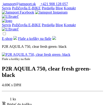
jamsport@jamsport.sk
+421 908 128 057
Servis
Požičovňa E-BIKE
Predajňa
Blog
Kontakt
Servis
Požičovňa E-BIKE
Predajňa
Blog
Kontakt
E-shop
Flaše a košíky na flaše
P2R AQUILA 750, clear fresh green- black
Flaše a košíky na flaše
P2R AQUILA 750, clear fresh green-
black
4.69
€
s DPH
1 ks
Pridať do košíka