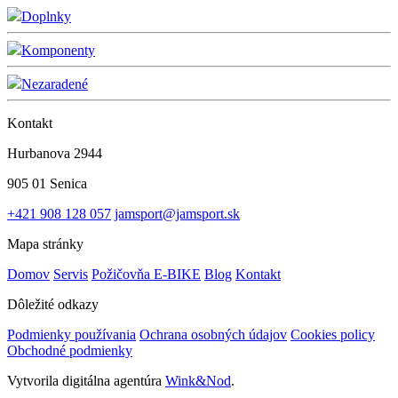
Doplnky
Komponenty
Nezaradené
Kontakt
Hurbanova 2944
905 01 Senica
+421 908 128 057
jamsport@jamsport.sk
Mapa stránky
Domov
Servis
Požičovňa E-BIKE
Blog
Kontakt
Dôležité odkazy
Podmienky používania
Ochrana osobných údajov
Cookies policy
Obchodné podmienky
Vytvorila digitálna agentúra
Wink&Nod
.