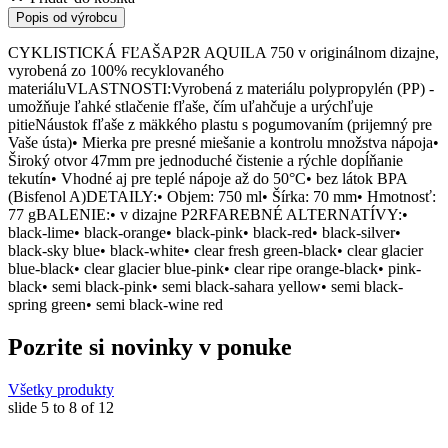
Popis od výrobcu
CYKLISTICKÁ FĽAŠAP2R AQUILA 750 v originálnom dizajne,
vyrobená zo 100% recyklovaného
materiáluVLASTNOSTI:Vyrobená z materiálu polypropylén (PP) -
umožňuje ľahké stlačenie fľaše, čím uľahčuje a urýchľuje
pitieNáustok fľaše z mäkkého plastu s pogumovaním (prijemný pre
Vaše ústa)• Mierka pre presné miešanie a kontrolu množstva nápoja•
Široký otvor 47mm pre jednoduché čistenie a rýchle dopĺňanie
tekutín• Vhodné aj pre teplé nápoje až do 50°C• bez látok BPA
(Bisfenol A)DETAILY:• Objem: 750 ml• Šírka: 70 mm• Hmotnosť:
77 gBALENIE:• v dizajne P2RFAREBNÉ ALTERNATÍVY:•
black-lime• black-orange• black-pink• black-red• black-silver•
black-sky blue• black-white• clear fresh green-black• clear glacier
blue-black• clear glacier blue-pink• clear ripe orange-black• pink-
black• semi black-pink• semi black-sahara yellow• semi black-
spring green• semi black-wine red
Pozrite si novinky v ponuke
Všetky produkty
slide
5 to 8
of 12