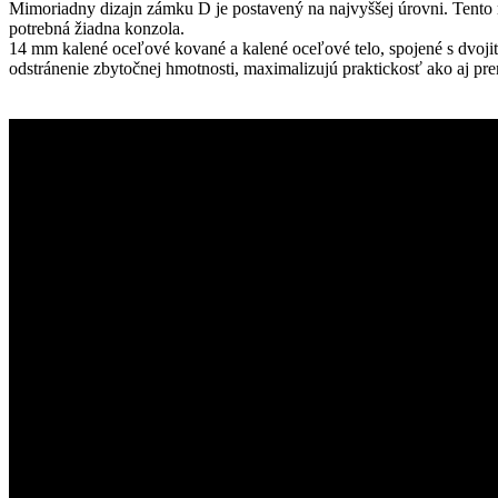
Mimoriadny dizajn zámku D je postavený na najvyššej úrovni. Tent
potrebná žiadna konzola.
14 mm kalené oceľové kované a kalené oceľové telo, spojené s dvoji
odstránenie zbytočnej hmotnosti, maximalizujú praktickosť ako aj pr