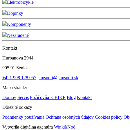
Elektrobicykle
Doplnky
Komponenty
Nezaradené
Kontakt
Hurbanova 2944
905 01 Senica
+421 908 128 057
jamsport@jamsport.sk
Mapa stránky
Domov
Servis
Požičovňa E-BIKE
Blog
Kontakt
Dôležité odkazy
Podmienky používania
Ochrana osobných údajov
Cookies policy
Ob
Vytvorila digitálna agentúra
Wink&Nod
.