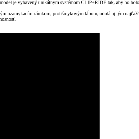
o model je vybavený unikátnym systémom CLIP+RIDE tak, aby ho bolo 
tým uzamykacím zámkom, protišmykovým kĺbom, odolá aj tým najťažším 
enosnosť.