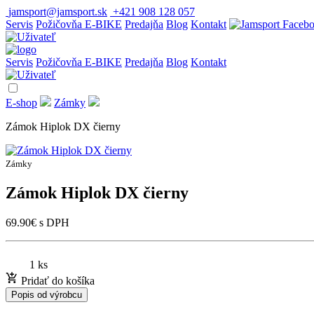
jamsport@jamsport.sk
+421 908 128 057
Servis
Požičovňa E-BIKE
Predajňa
Blog
Kontakt
Servis
Požičovňa E-BIKE
Predajňa
Blog
Kontakt
E-shop
Zámky
Zámok Hiplok DX čierny
Zámky
Zámok Hiplok DX čierny
69.90
€
s DPH
1 ks
Pridať do košíka
Popis od výrobcu