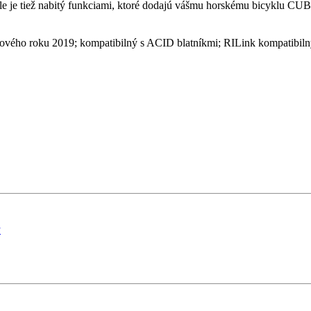
ale je tiež nabitý funkciami, ktoré dodajú vášmu horskému bicyklu CU
vého roku 2019; kompatibilný s ACID blatníkmi; RILink kompatibilný