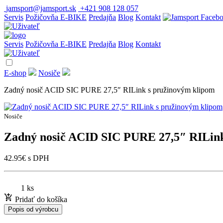
jamsport@jamsport.sk
+421 908 128 057
Servis
Požičovňa E-BIKE
Predajňa
Blog
Kontakt
Servis
Požičovňa E-BIKE
Predajňa
Blog
Kontakt
E-shop
Nosiče
Zadný nosič ACID SIC PURE 27,5″ RILink s pružinovým klipom
Nosiče
Zadný nosič ACID SIC PURE 27,5″ RILink
42.95
€
s DPH
1 ks
Pridať do košíka
Popis od výrobcu