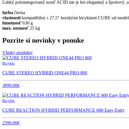
Ľahký polointegrovaný nosič ACID nie je len elegantný a športový, 
farba
čierna
vlastnosti
kompatibilný s 27,5" horskými bicyklami CUBE od modelo
hmotnosť
630 g
max. nosnosť
25 kg
Pozrite si novinky v ponuke
Všetky produkty
Bicykle
CUBE STEREO HYBRID ONE44 PRO 800
3899.00€
Bicykle
CUBE REACTION HYBRID PERFORMANCE 600 Easy Entry
2599.00€