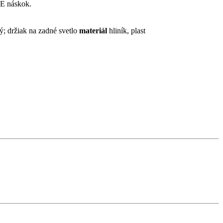
BE náskok.
; držiak na zadné svetlo
materiál
hliník, plast