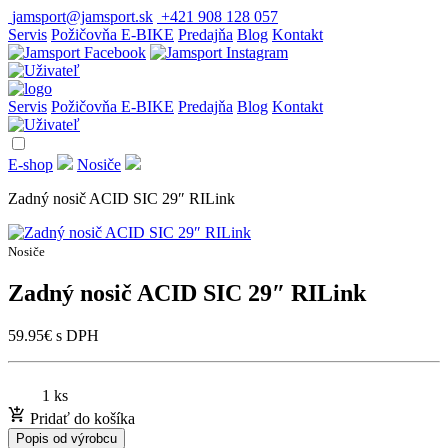
jamsport@jamsport.sk
+421 908 128 057
Servis
Požičovňa E-BIKE
Predajňa
Blog
Kontakt
Servis
Požičovňa E-BIKE
Predajňa
Blog
Kontakt
E-shop
Nosiče
Zadný nosič ACID SIC 29″ RILink
Nosiče
Zadný nosič ACID SIC 29″ RILink
59.95
€
s DPH
1 ks
Pridať do košíka
Popis od výrobcu