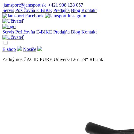
jamsport@jamsport.sk
+421 908 128 057
Servis
Požičovňa E-BIKE
Predajňa
Blog
Kontakt
Servis
Požičovňa E-BIKE
Predajňa
Blog
Kontakt
E-shop
Nosiče
Zadný nosič ACID PURE Universal 26″-29″ RILink