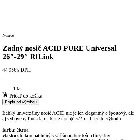
Nosiče
Zadný nosič ACID PURE Universal
26″-29″ RILink
44.95
€
s DPH
1 ks
Pridať do košíka
Popis od výrobcu
Ľahký univerzálny nosič ACID nie je len elegantný a športový, ale
aj vybavený funkciami, ktoré dodajú vášmu bicyklu výhodu.
farba
: čierna
vlastnosti
: kompatibilný s väčšinou horských bicyklov;