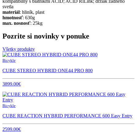
kompatibilný s blatníkmi ACID; ACID RILink; držiak zadného
svetla
materiál
: hliník, plast
hmotnosť
: 630g
max. nosnosť
: 25kg
Pozrite si novinky v ponuke
Všetky produkty
Bicykle
CUBE STEREO HYBRID ONE44 PRO 800
3899.00€
Bicykle
CUBE REACTION HYBRID PERFORMANCE 600 Easy Entry
2599.00€