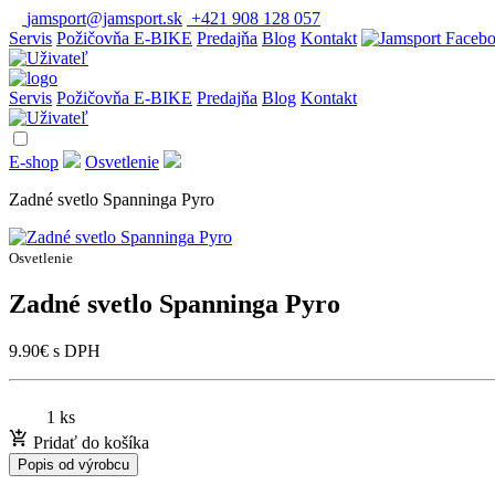
jamsport@jamsport.sk
+421 908 128 057
Servis
Požičovňa E-BIKE
Predajňa
Blog
Kontakt
Servis
Požičovňa E-BIKE
Predajňa
Blog
Kontakt
E-shop
Osvetlenie
Zadné svetlo Spanninga Pyro
Osvetlenie
Zadné svetlo Spanninga Pyro
9.90
€
s DPH
1 ks
Pridať do košíka
Popis od výrobcu