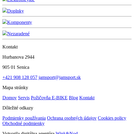
Doplnky
Komponenty
Nezaradené
Kontakt
Hurbanova 2944
905 01 Senica
+421 908 128 057
jamsport@jamsport.sk
Mapa stránky
Domov
Servis
Požičovňa E-BIKE
Blog
Kontakt
Dôležité odkazy
Podmienky používania
Ochrana osobných údajov
Cookies policy
Obchodné podmienky
Vytvorila digitálna agentúra
Wink&Nod
.