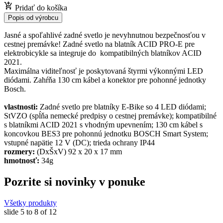
Pridať do košíka
Popis od výrobcu
Jasné a spoľahlivé zadné svetlo je nevyhnutnou bezpečnosťou v
cestnej premávke! Zadné svetlo na blatník ACID PRO-E pre
elektrobicykle sa integruje do kompatibilných blatníkov ACID
2021.
Maximálna viditeľnosť je poskytovaná štyrmi výkonnými LED
diódami. Zahŕňa 130 cm kábel a konektor pre pohonné jednotky
Bosch.
vlastnosti:
Zadné svetlo pre blatníky E-Bike so 4 LED diódami;
StVZO (spĺňa nemecké predpisy o cestnej premávke); kompatibilné
s blatníkmi ACID 2021 s vhodným upevnením; 130 cm kábel s
koncovkou BES3 pre pohonnú jednotku BOSCH Smart System;
vstupné napätie 12 V (DC); trieda ochrany IP44
rozmery:
(DxŠxV) 92 x 20 x 17 mm
hmotnosť:
34g
Pozrite si novinky v ponuke
Všetky produkty
slide
5 to 8
of 12