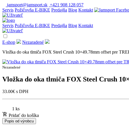
jamsport@jamsport.sk
+421 908 128 057
Servis
Požičovňa E-BIKE
Predajňa
Blog
Kontakt
Servis
Požičovňa E-BIKE
Predajňa
Blog
Kontakt
E-shop
Nezaradené
Vložka do oka tlmiča FOX Steel Crush 10×49.78mm offset pre TR
Nezaradené
Vložka do oka tlmiča FOX Steel Crush 1
33.00
€
s DPH
1 ks
Pridať do košíka
Popis od výrobcu