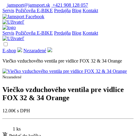
jamsport@jamsport.sk
+421 908 128 057
Servis
Požičovňa E-BIKE
Predajňa
Blog
Kontakt
Servis
Požičovňa E-BIKE
Predajňa
Blog
Kontakt
E-shop
Nezaradené
Viečko vzduchového ventila pre vidlice FOX 32 & 34 Orange
Nezaradené
Viečko vzduchového ventila pre vidlice
FOX 32 & 34 Orange
12.00
€
s DPH
1 ks
Pridať do košíka