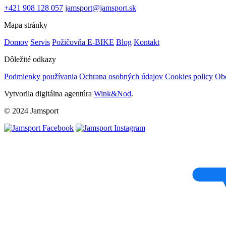
+421 908 128 057
jamsport@jamsport.sk
Mapa stránky
Domov
Servis
Požičovňa E-BIKE
Blog
Kontakt
Dôležité odkazy
Podmienky používania
Ochrana osobných údajov
Cookies policy
Ob
Vytvorila digitálna agentúra
Wink&Nod
.
© 2024 Jamsport