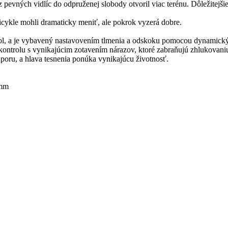
z pevných vidlíc do odpruženej slobody otvoril viac terénu. Dôležitejš
icykle mohli dramaticky meniť, ale pokrok vyzerá dobre.
bol, a je vybavený nastavovením tlmenia a odskoku pomocou dynamický
ntrolu s vynikajúcim zotavením nárazov, ktoré zabraňujú zhlukovaniu
poru, a hlava tesnenia ponúka vynikajúcu životnosť.
0mm