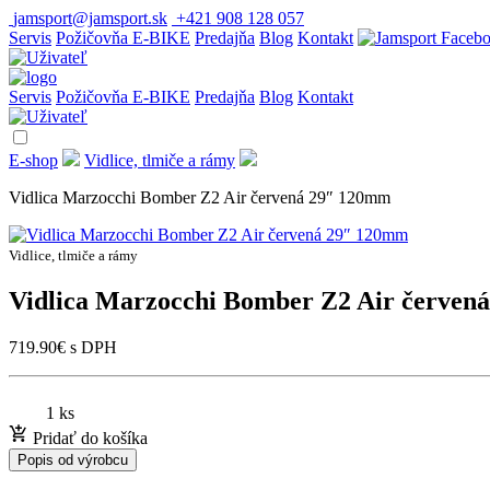
jamsport@jamsport.sk
+421 908 128 057
Servis
Požičovňa E-BIKE
Predajňa
Blog
Kontakt
Servis
Požičovňa E-BIKE
Predajňa
Blog
Kontakt
E-shop
Vidlice, tlmiče a rámy
Vidlica Marzocchi Bomber Z2 Air červená 29″ 120mm
Vidlice, tlmiče a rámy
Vidlica Marzocchi Bomber Z2 Air červen
719.90
€
s DPH
1 ks
Pridať do košíka
Popis od výrobcu