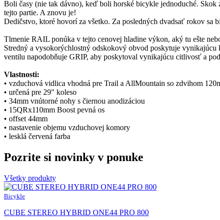
Boli časy (nie tak dávno), keď boli horské bicykle jednoduché. Skok 
tejto partie. A znovu je!
Dedičstvo, ktoré hovorí za všetko. Za posledných dvadsať rokov sa b
Tlmenie RAIL ponúka v tejto cenovej hladine výkon, aký tu ešte ne
Stredný a vysokorýchlostný odskokový obvod poskytuje vynikajúcu ko
ventilu napodobňuje GRIP, aby poskytoval vynikajúcu citlivosť a pod
Vlastnosti:
• vzduchová vidlica vhodná pre Trail a AllMountain so zdvihom 12
• určená pre 29" koleso
• 34mm vnútorné nohy s čiernou anodizáciou
• 15QRx110mm Boost pevná os
• offset 44mm
• nastavenie objemu vzduchovej komory
• lesklá červená farba
Pozrite si novinky v ponuke
Všetky produkty
Bicykle
CUBE STEREO HYBRID ONE44 PRO 800