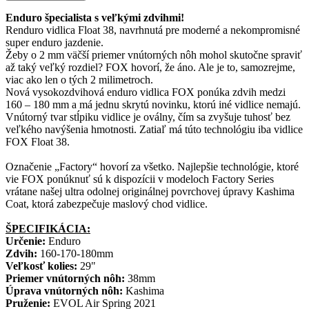
Enduro špecialista s veľkými zdvihmi!
Renduro vidlica Float 38, navrhnutá pre moderné a nekompromisné
super enduro jazdenie.
Žeby o 2 mm väčší priemer vnútorných nôh mohol skutočne spraviť
až taký veľký rozdiel? FOX hovorí, že áno. Ale je to, samozrejme,
viac ako len o tých 2 milimetroch.
Nová vysokozdvihová enduro vidlica FOX ponúka zdvih medzi
160 – 180 mm a má jednu skrytú novinku, ktorú iné vidlice nemajú.
Vnútorný tvar stĺpiku vidlice je oválny, čím sa zvyšuje tuhosť bez
veľkého navýšenia hmotnosti. Zatiaľ má túto technológiu iba vidlice
FOX Float 38.
Označenie „Factory“ hovorí za všetko. Najlepšie technológie, ktoré
vie FOX ponúknuť sú k dispozícii v modeloch Factory Series
vrátane našej ultra odolnej originálnej povrchovej úpravy Kashima
Coat, ktorá zabezpečuje maslový chod vidlice.
ŠPECIFIKÁCIA:
Určenie:
Enduro
Zdvih:
160-170-180mm
Veľkosť kolies:
29"
Priemer vnútorných nôh:
38mm
Úprava
vnútorných nôh:
Kashima
Pruženie:
EVOL Air Spring 2021