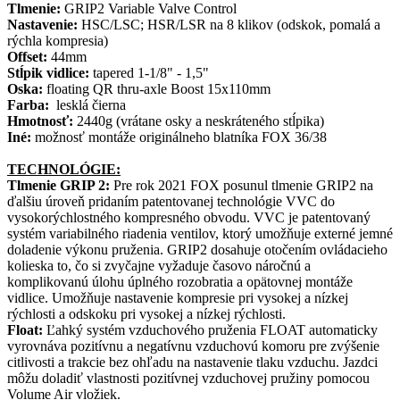
Tlmenie:
GRIP2 Variable Valve Control
Nastavenie:
HSC/LSC; HSR/LSR na 8 klikov (odskok, pomalá a
rýchla kompresia)
Offset:
44mm
Stĺpik vidlice:
tapered 1-1/8" - 1,5"
Oska:
floating QR thru-axle Boost 15x110mm
Farba:
lesklá čierna
Hmotnosť:
2440g (vrátane osky a neskráteného stĺpika)
Iné:
možnosť montáže originálneho blatníka FOX 36/38
TECHNOLÓGIE:
Tlmenie GRIP 2:
Pre rok 2021 FOX posunul tlmenie GRIP2 na
ďalšiu úroveň pridaním patentovanej technológie VVC do
vysokorýchlostného kompresného obvodu. VVC je patentovaný
systém variabilného riadenia ventilov, ktorý umožňuje externé jemné
doladenie výkonu pruženia. GRIP2 dosahuje otočením ovládacieho
kolieska to, čo si zvyčajne vyžaduje časovo náročnú a
komplikovanú úlohu úplného rozobratia a opätovnej montáže
vidlice. Umožňuje nastavenie kompresie pri vysokej a nízkej
rýchlosti a odskoku pri vysokej a nízkej rýchlosti.
Float:
Ľahký systém vzduchového pruženia FLOAT automaticky
vyrovnáva pozitívnu a negatívnu vzduchovú komoru pre zvýšenie
citlivosti a trakcie bez ohľadu na nastavenie tlaku vzduchu. Jazdci
môžu doladiť vlastnosti pozitívnej vzduchovej pružiny pomocou
Volume Air vložiek.