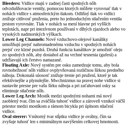
Bleeders:
Vidlice majú v zadnej časti spodných nôh
odvzdušňovacie ventily, pomocou ktorých môžete vyrovnať tlak v
nohách vidlice s atmosferickým tlakom. Odlišný tlak vo vidlici
znižuje citlivosť pruženia, preto ho jednoduchým stlačením ventila
prstom vyrovnáte. Tlak v nohách sa mení hlavne pri vyšších
teplotách, napr pri intezívnom používaní v dlhých zjazdoch alebo vo
vysokých nadmorských výškach.
Lower Leg Channels:
Nové vzduchovo-olejové kanáliky
umožňujú prejsť nahromadenému vzduchu v spodných nohách
prejsť cez klzné puzdrá. Druhá funkcia kanálikov je umožniť oleju
zo spodných nôh, aby dosiahol až na vrchné tesnenia (guferá) a
udržiavajú ich čerstvo namazané.
Floating Axle:
Nový systém pre osku zamedzuje tomu, aby bola
rovnobežnosť nôh vidlice ovplyvňovaná rozličnou šírkou predného
náboja. Dokonalá súososť znižuje trenie pri pružení, ktoré je tak
efektívnejšie a plynulejšie. Mwchnizmus na pravej nohe vidlice si
nastavíte presne pre vašu šírku náboja a pri zaťahovaní osky sa
eliminuje stlačenie nôh.
Lower Leg Arch:
Mostík medzi spodnými nohami má nový
zaoblený tvar, čím sa zväčšila tuhosť vidlice a zároveň vznikol väčší
priestor medzi mostíkom a rámom bicykla pri úplnom stlačení
vidlice.
Oval steerer:
Vnútorný tvar stĺpiku vidlice je oválny, čím sa
zvyšuje tuhosť len s minimálnym navýšením celkovej hmotnosti.