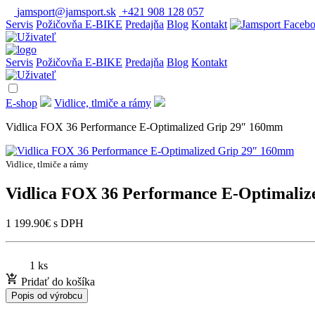
jamsport@jamsport.sk
+421 908 128 057
Servis
Požičovňa E-BIKE
Predajňa
Blog
Kontakt
Servis
Požičovňa E-BIKE
Predajňa
Blog
Kontakt
E-shop
Vidlice, tlmiče a rámy
Vidlica FOX 36 Performance E-Optimalized Grip 29″ 160mm
Vidlice, tlmiče a rámy
Vidlica FOX 36 Performance E-Optimali
1 199.90
€
s DPH
1 ks
Pridať do košíka
Popis od výrobcu