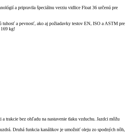
lógií a pripravila špeciálnu verziu vidlice Float 36 určenú pre
ú tuhosť a pevnosť, ako aj požiadavky testov EN, ISO a ASTM pre
 169 kg!
a trakcie bez ohľadu na nastavenie tlaku vzduchu. Jazdci môžu
zdrá. Druhá funkcia kanálikov je umožniť oleju zo spodných nôh,