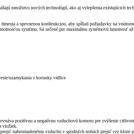
ajú množstvo nových technológií, ako aj vylepšenia existujúcich techno
tlmenia a spevnenou konštrukciou, aby spĺňali požiadavky na vnútorn
ou hmotnosťou systému. Sú určené pre maximálnu systémovú hmotnosť až
sie/uzamykania z korunky vidlice
áva pozitívnu a negatívnu vzduchovú komoru pre zvýšenie citlivosti 
 vložiek.
rejsť nahromadenému vzduchu v spodných nohách prejsť cez klzné pu