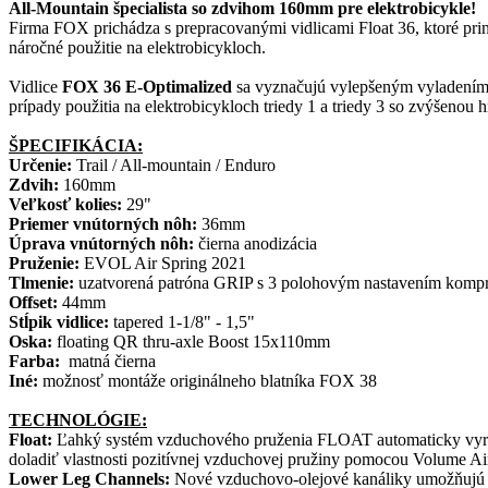
All-Mountain špecialista so zdvihom 160mm pre elektrobicykle!
Firma FOX prichádza s prepracovanými vidlicami Float 36, ktoré prináš
náročné použitie na elektrobicykloch.
Vidlice
FOX 36 E-Optimalized
sa vyznačujú vylepšeným vyladením 
prípady použitia na elektrobicykloch triedy 1 a triedy 3 so zvýšen
ŠPECIFIKÁCIA:
Určenie:
Trail / All-mountain / Enduro
Zdvih:
160mm
Veľkosť kolies:
29"
Priemer vnútorných nôh:
36mm
Úprava
vnútorných nôh:
čierna anodizácia
Pruženie:
EVOL Air Spring 2021
Tlmenie:
uzatvorená patróna GRIP s 3 polohovým nastavením kompre
Offset:
44mm
Stĺpik vidlice:
tapered 1-1/8" - 1,5"
Oska:
floating QR thru-axle Boost 15x110mm
Farba:
matná čierna
Iné:
možnosť montáže originálneho blatníka FOX 38
TECHNOLÓGIE:
Float:
Ľahký systém vzduchového pruženia FLOAT automaticky vyrovn
doladiť vlastnosti pozitívnej vzduchovej pružiny pomocou Volume Air
Lower Leg Channels:
Nové vzduchovo-olejové kanáliky umožňujú p