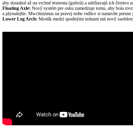
aby dosiahol až na vrchné tesnenia (guferá) a udržiavajú ich čerstvo 
Floating Axle:
Nový systém pre osku zamedzuje tomu, aby bola rovnob
a plynulejšie. Mwchnizmus na pravej nohe vidlice si nastavíte presne 
Lower Leg Arch:
Mostík medzi spodnými nohami má nový zaoblený tva