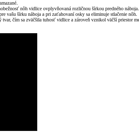
namazané.
ežnosť nôh vidlice ovplyvňovaná rozličnou šírkou predného náboja. Dok
pre vašu šírku náboja a pri zaťahovaní osky sa eliminuje stlačenie nôh.
r, čím sa zväčšila tuhosť vidlice a zároveň vznikol väčší priestor me