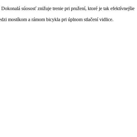
onalá súososť znižuje trenie pri pružení, ktoré je tak efektívnejšie
dzi mostíkom a rámom bicykla pri úplnom stlačení vidlice.