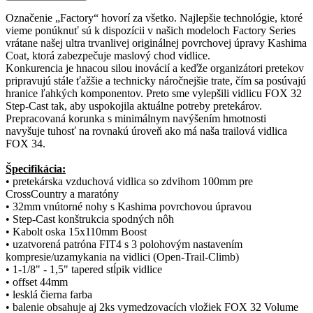
Označenie „Factory“ hovorí za všetko. Najlepšie technológie, ktoré
vieme ponúknuť sú k dispozícii v našich modeloch Factory Series
vrátane našej ultra trvanlivej originálnej povrchovej úpravy Kashima
Coat, ktorá zabezpečuje maslový chod vidlice.
Konkurencia je hnacou silou inovácií a keďže organizátori pretekov
pripravujú stále ťažšie a technicky náročnejšie trate, čím sa posúvajú
hranice ľahkých komponentov. Preto sme vylepšili vidlicu FOX 32
Step-Cast tak, aby uspokojila aktuálne potreby pretekárov.
Prepracovaná korunka s minimálnym navýšením hmotnosti
navyšuje tuhosť na rovnakú úroveň ako má naša trailová vidlica
FOX 34.
Špecifikácia:
• pretekárska vzduchová vidlica so zdvihom 100mm pre
CrossCountry a maratóny
• 32mm vnútorné nohy s Kashima povrchovou úpravou
• Step-Cast konštrukcia spodných nôh
• Kabolt oska 15x110mm Boost
• uzatvorená patróna FIT4 s 3 polohovým nastavením
kompresie/uzamykania na vidlici (Open-Trail-Climb)
• 1-1/8" - 1,5" tapered stĺpik vidlice
• offset 44mm
• lesklá čierna farba
• balenie obsahuje aj 2ks vymedzovacích vložiek FOX 32 Volume