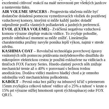
excelentnú citlivosť reakcií na malé nerovnosti pre všetkých jazdcov
a nastavenia tlaku.
AIR VOLUME SPACERS -
Progresivita stlačenia môže byť
dodatočne doladená pomocou vymedzovacích vložiek do pozitívnej
vzduchovej komory, ktorými si môže každý jazdec doladiť
odpruženie podľa vlastných požiadaviek a jazdných preferencií.
EVOL
(EXTRA VOLUME)
- Zväčšená negatívna vzduchová
komora výrazne zlepšuje reakciu vidlice. To zvyšuje pohodlie,
pretože odtrhávací moment sa môže znížiť. Lineárnejšia
charakteristika pružiny navyše ponúka lepší výkon, najmä v strede
zdvihu.
KASHIMA COAT
– Revolučná technológia povrchovej úpravy
vnútorných nôh pomocou pridávania molybdenového disulfidu do
mikropórov elektrickou cestou je použitá exkluzívne na vidliciach a
tlmičoch FOX Factory Series. Hnedo-zlatistý povrch nôh znižuje
mechanické trenie až o 40% v porovnaní s bežnou tvrdou
anodizáciou. Dodáva vidlici maslovo hladký chod a je omnoho
odolnejšia voči mechanickému poškodeniu.
KABOLT
– Pevná oska bez páčky na inbusový kľúč s priemerom
15mm zvyšujúca celkovú tuhosť vidlice až o 25% a tuhosť v krute o
15% pri výrazne nižšej hmotnosti oproti rýchloupínacej oske FOX
QR15.