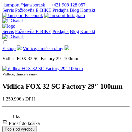
jamsport@jamsport.sk
+421 908 128 057
Servis
Požičovňa E-BIKE
Predajňa
Blog
Kontakt
Servis
Požičovňa E-BIKE
Predajňa
Blog
Kontakt
E-shop
Vidlice, tlmiče a rámy
Vidlica FOX 32 SC Factory 29″ 100mm
Vidlice, tlmiče a rámy
Vidlica FOX 32 SC Factory 29″ 100mm
1 259.90
€
s DPH
1 ks
Pridať do košíka
Popis od výrobcu