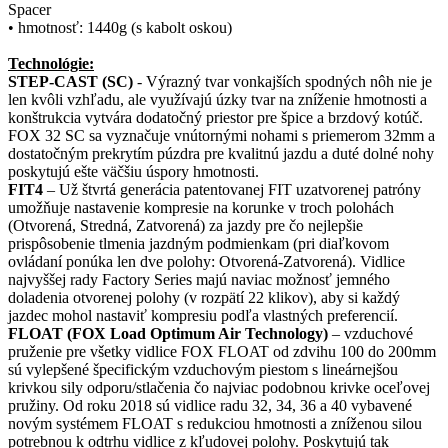
Spacer
• hmotnosť: 1440g (s kabolt oskou)
Technológie:
STEP-CAST
(SC)
- Výrazný tvar vonkajších spodných nôh nie je
len kvôli vzhľadu, ale využívajú úzky tvar na zníženie hmotnosti a
konštrukcia vytvára dodatočný priestor pre špice a brzdový kotúč.
FOX 32 SC sa vyznačuje vnútornými nohami s priemerom 32mm a
dostatočným prekrytím púzdra pre kvalitnú jazdu a duté dolné nohy
poskytujú ešte väčšiu úspory hmotnosti.
FIT4
– Už štvrtá generácia patentovanej FIT uzatvorenej patróny
umožňuje nastavenie kompresie na korunke v troch polohách
(Otvorená, Stredná, Zatvorená) za jazdy pre čo nejlepšie
prispôsobenie tlmenia jazdným podmienkam (pri diaľkovom
ovládaní ponúka len dve polohy: Otvorená-Zatvorená). Vidlice
najvyššej rady Factory Series majú naviac možnosť jemného
doladenia otvorenej polohy (v rozpätí 22 klikov), aby si každý
jazdec mohol nastaviť kompresiu podľa vlastných preferencií.
FLOAT
(FOX Load Optimum Air Technology)
– vzduchové
pruženie pre všetky vidlice FOX FLOAT od zdvihu 100 do 200mm
sú vylepšené špecifickým vzduchovým piestom s lineárnejšou
krivkou sily odporu/stlačenia čo najviac podobnou krivke oceľovej
pružiny. Od roku 2018 sú vidlice radu 32, 34, 36 a 40 vybavené
novým systémem FLOAT s redukciou hmotnosti a zníženou silou
potrebnou k odtrhu vidlice z kľudovej polohy. Poskytujú tak