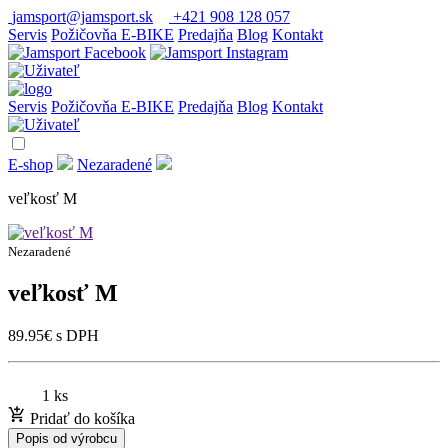
jamsport@jamsport.sk
+421 908 128 057
Servis
Požičovňa E-BIKE
Predajňa
Blog
Kontakt
Servis
Požičovňa E-BIKE
Predajňa
Blog
Kontakt
E-shop
Nezaradené
veľkosť M
Nezaradené
veľkosť M
89.95
€
s DPH
1 ks
Pridať do košíka
Popis od výrobcu