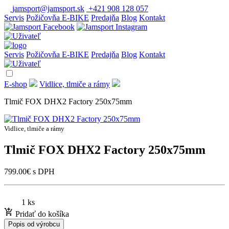
jamsport@jamsport.sk
+421 908 128 057
Servis
Požičovňa E-BIKE
Predajňa
Blog
Kontakt
Servis
Požičovňa E-BIKE
Predajňa
Blog
Kontakt
E-shop
Vidlice, tlmiče a rámy
Tlmič FOX DHX2 Factory 250x75mm
Vidlice, tlmiče a rámy
Tlmič FOX DHX2 Factory 250x75mm
799.00
€
s DPH
1 ks
Pridať do košíka
Popis od výrobcu