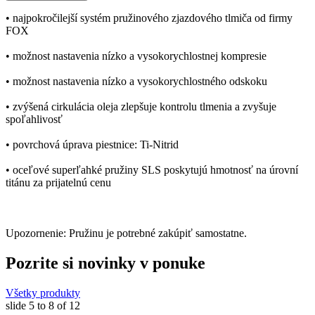
• najpokročilejší systém pružinového zjazdového tlmiča od firmy
FOX
• možnost nastavenia nízko a vysokorychlostnej kompresie
• možnost nastavenia nízko a vysokorychlostného odskoku
• zvýšená cirkulácia oleja zlepšuje kontrolu tlmenia a zvyšuje
spoľahlivosť
• povrchová úprava piestnice: Ti-Nitrid
• oceľové superľahké pružiny SLS poskytujú hmotnosť na úrovní
titánu za prijatelnú cenu
Upozornenie: Pružinu je potrebné zakúpiť samostatne.
Pozrite si novinky v ponuke
Všetky produkty
slide
5 to 8
of 12