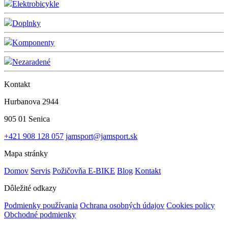
Elektrobicykle
Doplnky
Komponenty
Nezaradené
Kontakt
Hurbanova 2944
905 01 Senica
+421 908 128 057
jamsport@jamsport.sk
Mapa stránky
Domov
Servis
Požičovňa E-BIKE
Blog
Kontakt
Dôležité odkazy
Podmienky používania
Ochrana osobných údajov
Cookies policy
Obchodné podmienky