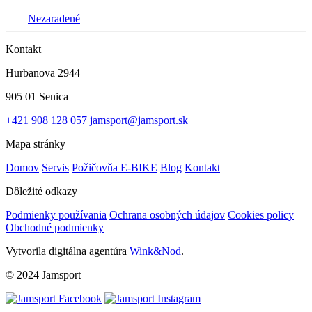
Nezaradené
Kontakt
Hurbanova 2944
905 01 Senica
+421 908 128 057
jamsport@jamsport.sk
Mapa stránky
Domov
Servis
Požičovňa E-BIKE
Blog
Kontakt
Dôležité odkazy
Podmienky používania
Ochrana osobných údajov
Cookies policy
Obchodné podmienky
Vytvorila digitálna agentúra
Wink&Nod
.
© 2024 Jamsport