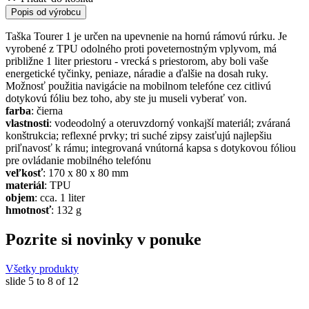
Popis od výrobcu
Taška Tourer 1 je určen na upevnenie na hornú rámovú rúrku. Je
vyrobené z TPU odolného proti poveternostným vplyvom, má
približne 1 liter priestoru - vrecká s priestorom, aby boli vaše
energetické tyčinky, peniaze, náradie a ďalšie na dosah ruky.
Možnosť použitia navigácie na mobilnom telefóne cez citlivú
dotykovú fóliu bez toho, aby ste ju museli vyberať von.
farba
: čierna
vlastnosti
: vodeodolný a oteruvzdorný vonkajší materiál; zváraná
konštrukcia; reflexné prvky; tri suché zipsy zaisťujú najlepšiu
priľnavosť k rámu; integrovaná vnútorná kapsa s dotykovou fóliou
pre ovládanie mobilného telefónu
veľkosť
: 170 x 80 x 80 mm
materiál
: TPU
objem
: cca. 1 liter
hmotnosť
: 132 g
Pozrite si novinky v ponuke
Všetky produkty
slide
5 to 8
of 12