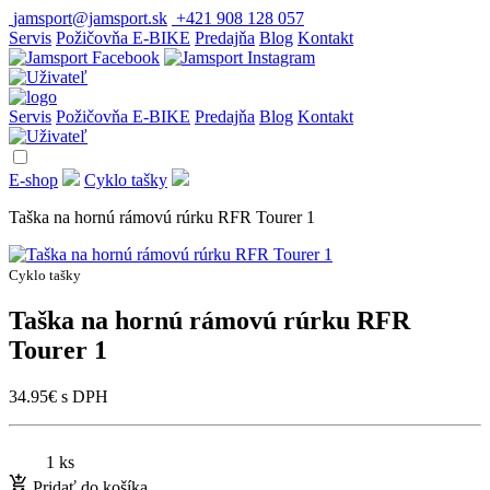
jamsport@jamsport.sk
+421 908 128 057
Servis
Požičovňa E-BIKE
Predajňa
Blog
Kontakt
Servis
Požičovňa E-BIKE
Predajňa
Blog
Kontakt
E-shop
Cyklo tašky
Taška na hornú rámovú rúrku RFR Tourer 1
Cyklo tašky
Taška na hornú rámovú rúrku RFR
Tourer 1
34.95
€
s DPH
1 ks
Pridať do košíka