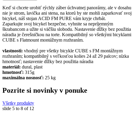
Keď si chcete urobiť rýchly záber úchvatnej panorámy, ale v dosahu
nie je strom, lavička ani stena, na ktorú by ste mohli zaparkovať svoj
bicykel, náš stojan ACID FM PURE vám kryje chrbát.
Zaparkujte svoj bicykel bezpečne, vyhnite sa nepríjemným
škrabancom a užite si väčšiu slobodu. Nastavenie dĺžky bez použitia
náradia je čerešničkou na torte. Kompatibilný so všetkými bicyklami
CUBE s Flatmount montážnym rozhraním.
vlastnosti:
vhodný pre všetky bicykle CUBE s FM montážnym
rozhraním; kompatibilný s veľkosťou kolies 24 až 29 palcov; nízka
hmotnosť; nastavenie dĺžky bez použitia náradia
materiál:
dural, plast
hmotnosť:
315g
maximálna nosnosť:
25 kg
Pozrite si novinky v ponuke
Všetky produkty
slide
5 to 8
of 12