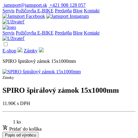
jamsport@jamsport.sk
+421 908 128 057
Servis
Požičovňa E-BIKE
Predajňa
Blog
Kontakt
Servis
Požičovňa E-BIKE
Predajňa
Blog
Kontakt
E-shop
Zámky
SPIRO špirálový zámok 15x1000mm
Zámky
SPIRO špirálový zámok 15x1000mm
11.90
€
s DPH
1 ks
Pridať do košíka
Popis od výrobcu