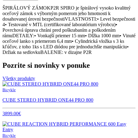
ŠPIRÁLOVÝ ZÁMOKP2R SPIRO je špirálový vysoko kvalitný
oceľový zámok s výborným pomerom jeho hmotnosti k
dosahovanej úrovni bezpečnostiVLASTNOSTI:• Level bezpečnosti
4• Testované v MTL (certifikované laboratórium výrobcu)•
Povrchová úprava chráni pred poškrabaním a poškodením
rámuDETAILY:• Vonkajší priemer 15 mm• Dĺžka 1000 mm• Vinuté
oceľové lanko s priemerom 6,4 mm• Cylindrická vložka s 3 ks
kľúčov, z toho 1ks s LED diódou pre jednoduchšie manipuláciu•
Držiak na sedlovkuBALENIE: v dizajne P2R
Pozrite si novinky v ponuke
Všetky produkty
Bicykle
CUBE STEREO HYBRID ONE44 PRO 800
3899.00€
Bicykle