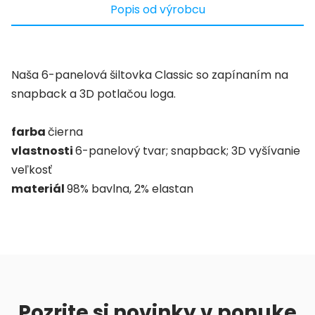
Popis od výrobcu
Naša 6-panelová šiltovka Classic so zapínaním na
snapback a 3D potlačou loga.
farba
čierna
vlastnosti
6-panelový tvar; snapback; 3D vyšívanie
veľkosť
materiál
98% bavlna, 2% elastan
Pozrite si novinky v ponuke