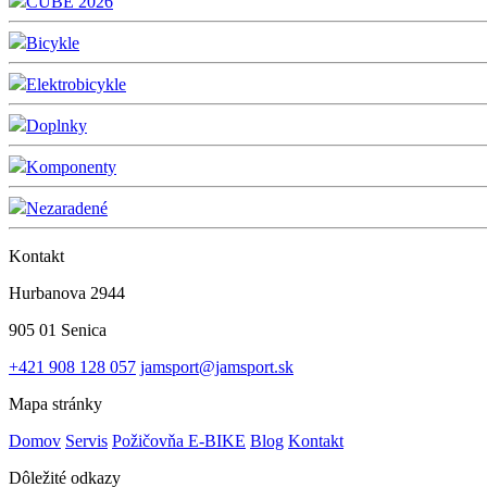
CUBE 2026
Bicykle
Elektrobicykle
Doplnky
Komponenty
Nezaradené
Kontakt
Hurbanova 2944
905 01 Senica
+421 908 128 057
jamsport@jamsport.sk
Mapa stránky
Domov
Servis
Požičovňa E-BIKE
Blog
Kontakt
Dôležité odkazy