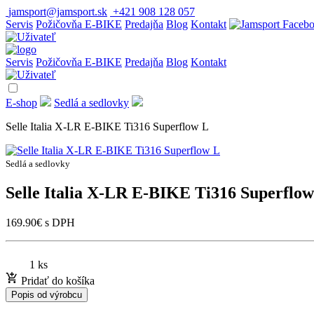
jamsport@jamsport.sk
+421 908 128 057
Servis
Požičovňa E-BIKE
Predajňa
Blog
Kontakt
Servis
Požičovňa E-BIKE
Predajňa
Blog
Kontakt
E-shop
Sedlá a sedlovky
Selle Italia X-LR E-BIKE Ti316 Superflow L
Sedlá a sedlovky
Selle Italia X-LR E-BIKE Ti316 Superflow
169.90
€
s DPH
1 ks
Pridať do košíka
Popis od výrobcu