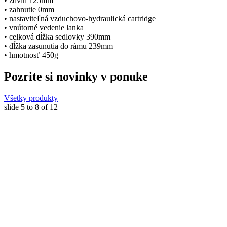
• zdvih 125mm
• zahnutie 0mm
• nastaviteľná vzduchovo-hydraulická cartridge
• vnútorné vedenie lanka
• celková dĺžka sedlovky 390mm
• dĺžka zasunutia do rámu 239mm
• hmotnosť 450g
Pozrite si novinky v ponuke
Všetky produkty
slide
5 to 8
of 12