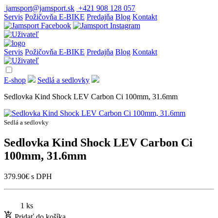
jamsport@jamsport.sk
+421 908 128 057
Servis
Požičovňa E-BIKE
Predajňa
Blog
Kontakt
Servis
Požičovňa E-BIKE
Predajňa
Blog
Kontakt
E-shop
Sedlá a sedlovky
Sedlovka Kind Shock LEV Carbon Ci 100mm, 31.6mm
Sedlá a sedlovky
Sedlovka Kind Shock LEV Carbon Ci
100mm, 31.6mm
379.90
€
s DPH
1 ks
Pridať do košíka