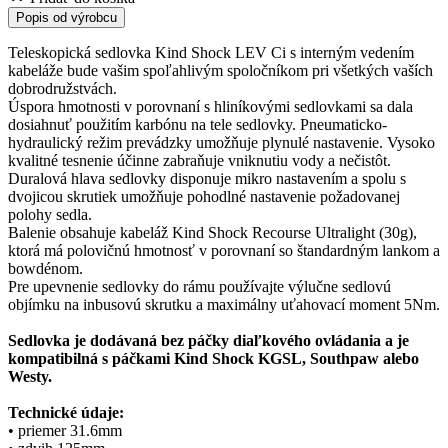
Popis od výrobcu
Teleskopická sedlovka Kind Shock LEV Ci s interným vedením
kabeláže bude vašim spoľahlivým spoločníkom pri všetkých vaších
dobrodružstvách.
Úspora hmotnosti v porovnaní s hliníkovými sedlovkami sa dala
dosiahnuť použitím karbónu na tele sedlovky. Pneumaticko-
hydraulický režim prevádzky umožňuje plynulé nastavenie. Vysoko
kvalitné tesnenie účinne zabraňuje vniknutiu vody a nečistôt.
Duralová hlava sedlovky disponuje mikro nastavením a spolu s
dvojicou skrutiek umožňuje pohodlné nastavenie požadovanej
polohy sedla.
Balenie obsahuje kabeláž Kind Shock Recourse Ultralight (30g),
ktorá má polovičnú hmotnosť v porovnaní so štandardným lankom a
bowdénom.
Pre upevnenie sedlovky do rámu používajte výlučne sedlovú
objímku na inbusovú skrutku a maximálny uťahovací moment 5Nm.
Sedlovka je dodávaná bez páčky diaľkového ovládania a je
kompatibilná s páčkami Kind Shock KGSL, Southpaw alebo
Westy.
Technické údaje:
• priemer 31.6mm