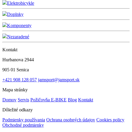
Elektrobicykle
Doplnky
Komponenty
Nezaradené
Kontakt
Hurbanova 2944
905 01 Senica
+421 908 128 057
jamsport@jamsport.sk
Mapa stránky
Domov
Servis
Požičovňa E-BIKE
Blog
Kontakt
Dôležité odkazy
Podmienky používania
Ochrana osobných údajov
Cookies policy
Obchodné podmienky