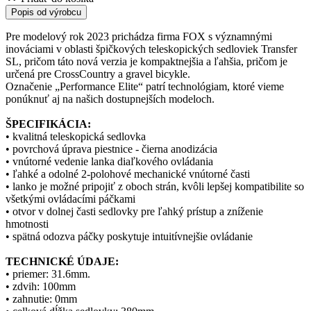
Popis od výrobcu
Pre modelový rok 2023 prichádza firma FOX s významnými
inováciami v oblasti špičkových teleskopických sedloviek Transfer
SL, pričom táto nová verzia je kompaktnejšia a ľahšia, pričom je
určená pre CrossCountry a gravel bicykle.
Označenie „Performance Elite“ patrí technológiam, ktoré vieme
ponúknuť aj na našich dostupnejších modeloch.
ŠPECIFIKÁCIA:
• kvalitná teleskopická sedlovka
• povrchová úprava piestnice - čierna anodizácia
• vnútorné vedenie lanka diaľkového ovládania
• ľahké a odolné 2-polohové mechanické vnútorné časti
• lanko je možné pripojiť z oboch strán, kvôli lepšej kompatibilite so
všetkými ovládacími páčkami
• otvor v dolnej časti sedlovky pre ľahký prístup a zníženie
hmotnosti
• spätná odozva páčky poskytuje intuitívnejšie ovládanie
TECHNICKÉ ÚDAJE:
• priemer: 31.6mm.
• zdvih: 100mm
• zahnutie: 0mm