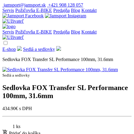
jamsport@jamsport.sk
+421 908 128 057
Servis
Požičovňa E-BIKE
Predajňa
Blog
Kontakt
Servis
Požičovňa E-BIKE
Predajňa
Blog
Kontakt
E-shop
Sedlá a sedlovky
Sedlovka FOX Transfer SL Performance 100mm, 31.6mm
Sedlá a sedlovky
Sedlovka FOX Transfer SL Performance
100mm, 31.6mm
434.90
€
s DPH
1 ks
Pridať do košíka