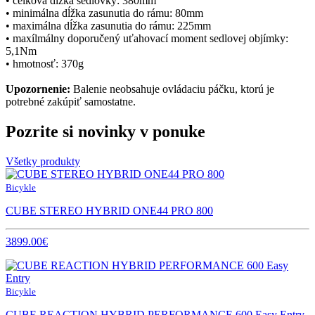
• celková dĺžka sedlovky: 380mm
• minimálna dĺžka zasunutia do rámu: 80mm
• maximálna dĺžka zasunutia do rámu: 225mm
• maxílmálny doporučený uťahovací moment sedlovej objímky:
5,1Nm
• hmotnosť: 370g
Upozornenie:
Balenie neobsahuje ovládaciu páčku, ktorú je
potrebné zakúpiť samostatne.
Pozrite si novinky v ponuke
Všetky produkty
Bicykle
CUBE STEREO HYBRID ONE44 PRO 800
3899.00€
Bicykle
CUBE REACTION HYBRID PERFORMANCE 600 Easy Entry