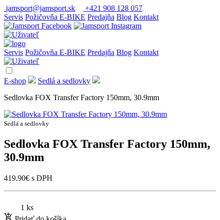
jamsport@jamsport.sk
+421 908 128 057
Servis
Požičovňa E-BIKE
Predajňa
Blog
Kontakt
Servis
Požičovňa E-BIKE
Predajňa
Blog
Kontakt
E-shop
Sedlá a sedlovky
Sedlovka FOX Transfer Factory 150mm, 30.9mm
Sedlá a sedlovky
Sedlovka FOX Transfer Factory 150mm,
30.9mm
419.90
€
s DPH
1 ks
Pridať do košíka