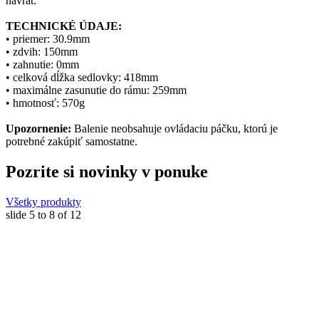
návrat.
TECHNICKÉ ÚDAJE:
• priemer: 30.9mm
• zdvih: 150mm
• zahnutie: 0mm
• celková dĺžka sedlovky: 418mm
• maximálne zasunutie do rámu: 259mm
• hmotnosť: 570g
Upozornenie:
Balenie neobsahuje ovládaciu páčku, ktorú je
potrebné zakúpiť samostatne.
Pozrite si novinky v ponuke
Všetky produkty
slide
5 to 8
of 12