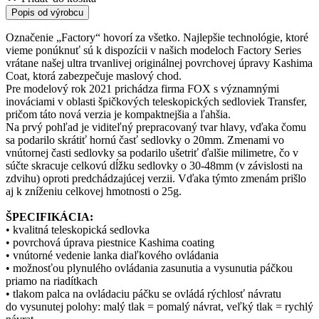
Popis od výrobcu
Označenie „Factory“ hovorí za všetko. Najlepšie technológie, ktoré
vieme ponúknuť sú k dispozícii v našich modeloch Factory Series
vrátane našej ultra trvanlivej originálnej povrchovej úpravy Kashima
Coat, ktorá zabezpečuje maslový chod.
Pre modelový rok 2021 prichádza firma FOX s významnými
inováciami v oblasti špičkových teleskopických sedloviek Transfer,
pričom táto nová verzia je kompaktnejšia a ľahšia.
Na prvý pohľad je viditeľný prepracovaný tvar hlavy, vďaka čomu
sa podarilo skrátiť hornú časť sedlovky o 20mm. Zmenami vo
vnútornej časti sedlovky sa podarilo ušetriť ďalšie milimetre, čo v
súčte skracuje celkovú dĺžku sedlovky o 30-48mm (v závislosti na
zdvihu) oproti predchádzajúcej verzii. Vďaka týmto zmenám prišlo
aj k zníženiu celkovej hmotnosti o 25g.
ŠPECIFIKÁCIA:
• kvalitná teleskopická sedlovka
• povrchová úprava piestnice Kashima coating
• vnútorné vedenie lanka diaľkového ovládania
• možnosťou plynulého ovládania zasunutia a vysunutia páčkou
priamo na riadítkach
• tlakom palca na ovládaciu páčku se ovládá rýchlosť návratu
do vysunutej polohy: malý tlak = pomalý návrat, veľký tlak = rychlý