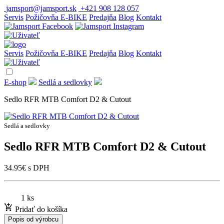
jamsport@jamsport.sk
+421 908 128 057
Servis
Požičovňa E-BIKE
Predajňa
Blog
Kontakt
Servis
Požičovňa E-BIKE
Predajňa
Blog
Kontakt
E-shop
Sedlá a sedlovky
Sedlo RFR MTB Comfort D2 & Cutout
Sedlá a sedlovky
Sedlo RFR MTB Comfort D2 & Cutout
34.95
€
s DPH
1 ks
Pridať do košíka
Popis od výrobcu