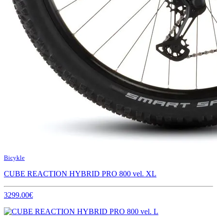
Bicykle
CUBE REACTION HYBRID PRO 800 vel. XL
3299.00€