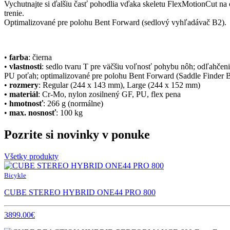
Vychutnajte si ďalšiu časť pohodlia vďaka skeletu FlexMotionCut n
trenie.
Optimalizované pre polohu Bent Forward (sedlový vyhľadávač B2).
•
farba
: čierna
•
vlastnosti
: sedlo tvaru T pre väčšiu voľnosť pohybu nôh; odľahčen
PU poťah; optimalizované pre polohu Bent Forward (Saddle Finder 
•
rozmery
: Regular (244 x 143 mm), Large (244 x 152 mm)
• materiál
: Cr-Mo, nylon zosilnený GF, PU, flex pena
•
hmotnosť
: 266 g (normálne)
•
max. nosnosť
: 100 kg
Pozrite si novinky v ponuke
Všetky produkty
Bicykle
CUBE STEREO HYBRID ONE44 PRO 800
3899.00€