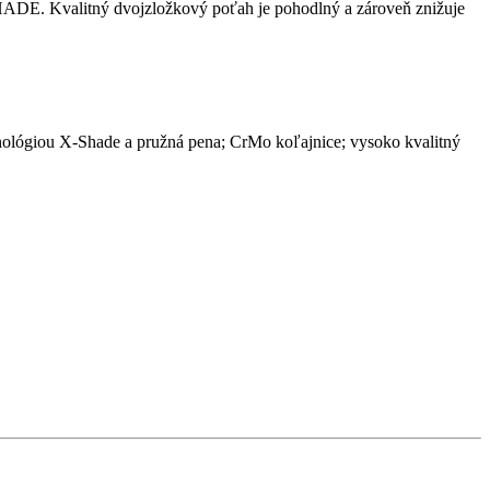
SHADE. Kvalitný dvojzložkový poťah je pohodlný a zároveň znižuje
chnológiou X-Shade a pružná pena; CrMo koľajnice; vysoko kvalitný