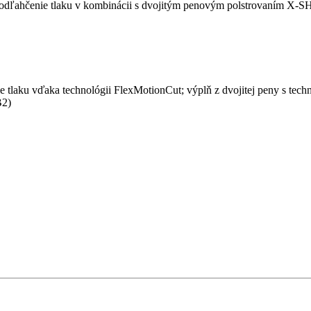
a odľahčenie tlaku v kombinácii s dvojitým penovým polstrovaním X-
ie tlaku vďaka technológii FlexMotionCut; výplň z dvojitej peny s te
B2)