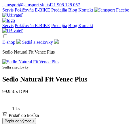
jamsport@jamsport.sk
+421 908 128 057
Servis
Požičovňa E-BIKE
Predajňa
Blog
Kontakt
Servis
Požičovňa E-BIKE
Predajňa
Blog
Kontakt
E-shop
Sedlá a sedlovky
Sedlo Natural Fit Venec Plus
Sedlá a sedlovky
Sedlo Natural Fit Venec Plus
99.95
€
s DPH
1 ks
Pridať do košíka
Popis od výrobcu