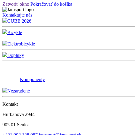
Zatvoriť okno
Pokračovať do košíka
Kontaktujte nás
CUBE 2026
Bicykle
Elektrobicykle
Doplnky
Komponenty
Nezaradené
Kontakt
Hurbanova 2944
905 01 Senica
+421 908 128 057
jamsport@jamsport.sk