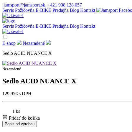
jamsport@jamsport.sk
+421 908 128 057
Servis
Požičovňa E-BIKE
Predajňa
Blog
Kontakt
Servis
Požičovňa E-BIKE
Predajňa
Blog
Kontakt
E-shop
Nezaradené
Sedlo ACID NUANCE X
Nezaradené
Sedlo ACID NUANCE X
129.95
€
s DPH
1 ks
Pridať do košíka
Popis od výrobcu