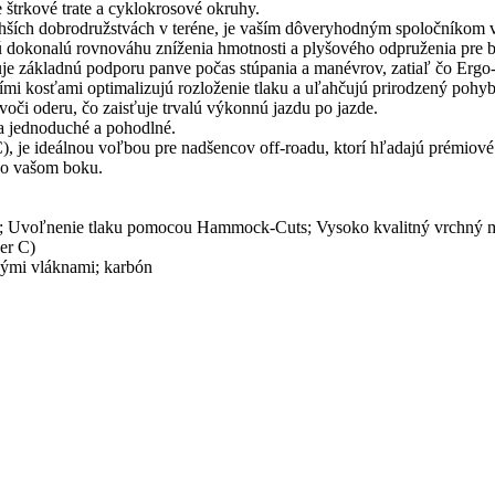
trkové trate a cyklokrosové okruhy.
ľahších dobrodružstvách v teréne, je vaším dôveryhodným spoločníkom
ú dokonalú rovnováhu zníženia hmotnosti a plyšového odpruženia pre 
uje základnú podporu panve počas stúpania a manévrov, zatiaľ čo Ergo-R
i kosťami optimalizujú rozloženie tlaku a uľahčujú prirodzený pohyb
oči oderu, čo zaisťuje trvalú výkonnú jazdu po jazde.
a jednoduché a pohodlné.
je ideálnou voľbou pre nadšencov off-roadu, ktorí hľadajú prémiové 
po vašom boku.
el; Uvoľnenie tlaku pomocou Hammock-Cuts; Vysoko kvalitný vrchný ma
er C)
ými vláknami; karbón