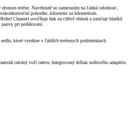
 v drsnom teréne. Navrhnuté so zameraním na ľahkú odolnosť,
bezkonkurenčné pohodlie, kilometer za kilometrom.
elief Channel uvoľňuje tlak na citlivé oblasti a zaisťuje hladkú
 panvy pri pedálovaní.
sedlo, ktoré vynikne v ľahších terénnych podmienkach.
teriál odolný voči oderu; Integrovaný držiak sedlového adaptéra