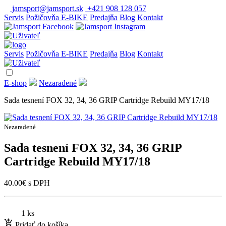
jamsport@jamsport.sk
+421 908 128 057
Servis
Požičovňa E-BIKE
Predajňa
Blog
Kontakt
Servis
Požičovňa E-BIKE
Predajňa
Blog
Kontakt
E-shop
Nezaradené
Sada tesnení FOX 32, 34, 36 GRIP Cartridge Rebuild MY17/18
Nezaradené
Sada tesnení FOX 32, 34, 36 GRIP
Cartridge Rebuild MY17/18
40.00
€
s DPH
1 ks
Pridať do košíka