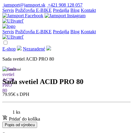
jamsport@jamsport.sk
+421 908 128 057
Servis
Požičovňa E-BIKE
Predajňa
Blog
Kontakt
Servis
Požičovňa E-BIKE
Predajňa
Blog
Kontakt
E-shop
Nezaradené
Sada svetiel ACID PRO 80
Nezaradené
Sada svetiel ACID PRO 80
79.95
€
s DPH
1 ks
Pridať do košíka
Popis od výrobcu