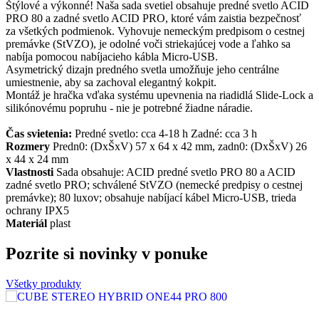
Štýlové a výkonné! Naša sada svetiel obsahuje predné svetlo ACID
PRO 80 a zadné svetlo ACID PRO, ktoré vám zaistia bezpečnosť
za všetkých podmienok. Vyhovuje nemeckým predpisom o cestnej
premávke (StVZO), je odolné voči striekajúcej vode a ľahko sa
nabíja pomocou nabíjacieho kábla Micro-USB.
Asymetrický dizajn predného svetla umožňuje jeho centrálne
umiestnenie, aby sa zachoval elegantný kokpit.
Montáž je hračka vďaka systému upevnenia na riadidlá Slide-Lock a
silikónovému popruhu - nie je potrebné žiadne náradie.
Čas svietenia:
Predné svetlo: cca 4-18 h Zadné: cca 3 h
Rozmery
Predn0: (DxŠxV) 57 x 64 x 42 mm, zadn0: (DxŠxV) 26
x 44 x 24 mm
Vlastnosti
Sada obsahuje: ACID predné svetlo PRO 80 a ACID
zadné svetlo PRO; schválené StVZO (nemecké predpisy o cestnej
premávke); 80 luxov; obsahuje nabíjací kábel Micro-USB, trieda
ochrany IPX5
Materiál
plast
Pozrite si novinky v ponuke
Všetky produkty