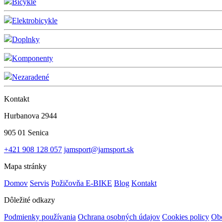
Bicykle
Elektrobicykle
Doplnky
Komponenty
Nezaradené
Kontakt
Hurbanova 2944
905 01 Senica
+421 908 128 057
jamsport@jamsport.sk
Mapa stránky
Domov
Servis
Požičovňa E-BIKE
Blog
Kontakt
Dôležité odkazy
Podmienky používania
Ochrana osobných údajov
Cookies policy
Ob