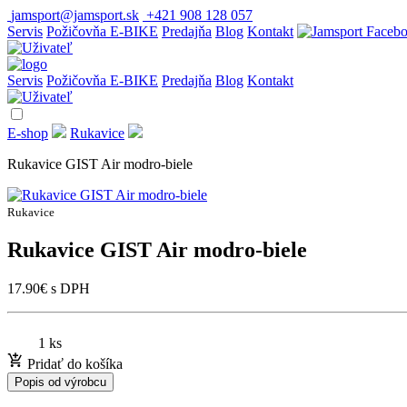
jamsport@jamsport.sk
+421 908 128 057
Servis
Požičovňa E-BIKE
Predajňa
Blog
Kontakt
Servis
Požičovňa E-BIKE
Predajňa
Blog
Kontakt
E-shop
Rukavice
Rukavice GIST Air modro-biele
Rukavice
Rukavice GIST Air modro-biele
17.90
€
s DPH
1 ks
Pridať do košíka
Popis od výrobcu