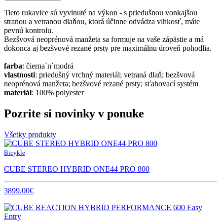
Tieto rukavice sú vyvinuté na výkon - s priedušnou vonkajšou
stranou a vetranou dlaňou, ktorá účinne odvádza vlhkosť, máte
pevnú kontrolu.
Bezšvová neoprénová manžeta sa formuje na vaše zápästie a má
dokonca aj bezšvové rezané prsty pre maximálnu úroveň pohodlia.
farba
: čierna´n´modrá
vlastnosti
: priedušný vrchný materiál; vetraná dlaň; bezšvová
neoprénová manžeta; bezšvové rezané prsty; sťahovací systém
materiál
: 100% polyester
Pozrite si novinky v ponuke
Všetky produkty
Bicykle
CUBE STEREO HYBRID ONE44 PRO 800
3899.00€