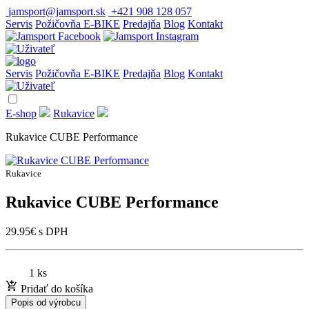
jamsport@jamsport.sk
+421 908 128 057
Servis
Požičovňa E-BIKE
Predajňa
Blog
Kontakt
Servis
Požičovňa E-BIKE
Predajňa
Blog
Kontakt
E-shop
Rukavice
Rukavice CUBE Performance
Rukavice
Rukavice CUBE Performance
29.95
€
s DPH
1 ks
Pridať do košíka
Popis od výrobcu