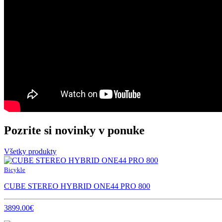
Pozrite si novinky v ponuke
Všetky produkty
Bicykle
CUBE STEREO HYBRID ONE44 PRO 800
3899.00€