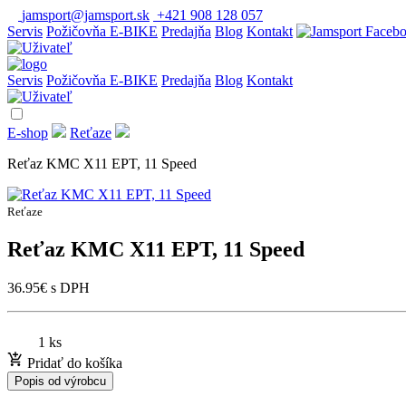
jamsport@jamsport.sk
+421 908 128 057
Servis
Požičovňa E-BIKE
Predajňa
Blog
Kontakt
Servis
Požičovňa E-BIKE
Predajňa
Blog
Kontakt
E-shop
Reťaze
Reťaz KMC X11 EPT, 11 Speed
Reťaze
Reťaz KMC X11 EPT, 11 Speed
36.95
€
s DPH
1 ks
Pridať do košíka
Popis od výrobcu