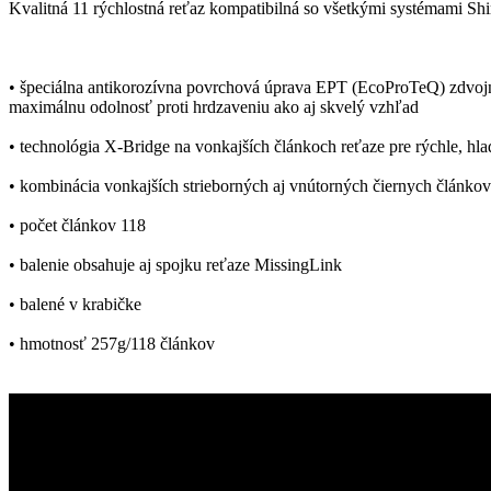
Kvalitná 11 rýchlostná reťaz kompatibilná so všetkými systémami
• špeciálna antikorozívna povrchová úprava EPT (EcoProTeQ) zdvojn
maximálnu odolnosť proti hrdzaveniu ako aj skvelý vzhľad
• technológia X-Bridge na vonkajších článkoch reťaze pre rýchle, hla
• kombinácia vonkajších strieborných aj vnútorných čiernych článkov
• počet článkov 118
• balenie obsahuje aj spojku reťaze MissingLink
• balené v krabičke
• hmotnosť 257g/118 článkov