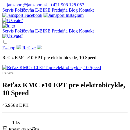
jamsport@jamsport.sk
+421 908 128 057
Servis
Požičovňa E-BIKE
Predajňa
Blog
Kontakt
Servis
Požičovňa E-BIKE
Predajňa
Blog
Kontakt
E-shop
Reťaze
Reťaz KMC e10 EPT pre elektrobicykle, 10 Speed
Reťaze
Reťaz KMC e10 EPT pre elektrobicykle,
10 Speed
45.95
€
s DPH
1 ks
Pridať do košíka