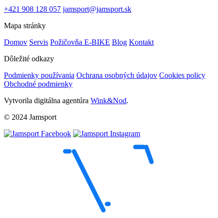
+421 908 128 057
jamsport@jamsport.sk
Mapa stránky
Domov
Servis
Požičovňa E-BIKE
Blog
Kontakt
Dôležité odkazy
Podmienky používania
Ochrana osobných údajov
Cookies policy
Obchodné podmienky
Vytvorila digitálna agentúra
Wink&Nod
.
© 2024 Jamsport