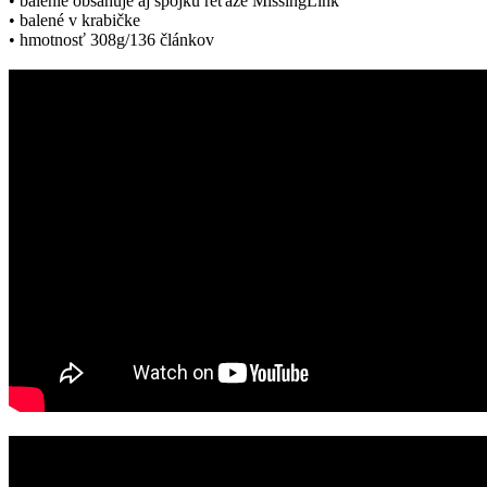
• balenie obsahuje aj spojku reťaze MissingLink
• balené v krabičke
• hmotnosť 308g/136 článkov