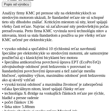
Popis od výrobcu
Analýzy firmy KMC pri prenose sily na elektrobicykloch so
stredovým motorom ukázali, že štandardné reťaze nie sú schopné
tieto sily dlhodobo znášať. Kritickým miestom sú nity, ktoré spájajú
všetky časti reťaze. Najviac sú zaťažované nity predovšetkým počas
preraďovania. Preto firma KMC vyvinula novú technológiu nitov a
nitovania, ktorá sa stala štandardom a používa sa pre všetky reťaze
KMC určené pre elektrobicykle.
• vysoko odolná a spoľahlivá 10 rýchlostná reťaz navrhnutá
špeciálne pre elektrobicykle so stredovými motormi, ale samozrejme
použiteľná aj s klasickými bicyklami bez motora
• špeciálna antikorozívna povrchová úprava EPT (EcoProTeQ)
zdvojnásobuje odolnosť proti hrdzaveniu v porovnaní so
štandardnými povrchovými úpravami a tiež zaisťuje menšiu
hlučnosť, optimálny výkon, maximálnu odolnosť proti hrdzaveniu
ako aj skvelý vzhľad
• vysoká torzná odolnosť a maximálna životnosť je zabezpečená
vďaka špeciálnym nitom, ktoré spájajú články reťaze
• technológia X-Bridge na vonkajších článkoch reťaze pre rýchle,
hladké a presne radenie
• počet článkov 136
• šírka nitov 5.88mm