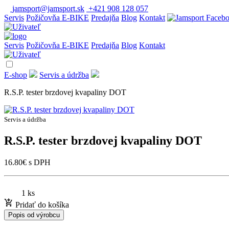
jamsport@jamsport.sk
+421 908 128 057
Servis
Požičovňa E-BIKE
Predajňa
Blog
Kontakt
Servis
Požičovňa E-BIKE
Predajňa
Blog
Kontakt
E-shop
Servis a údržba
R.S.P. tester brzdovej kvapaliny DOT
Servis a údržba
R.S.P. tester brzdovej kvapaliny DOT
16.80
€
s DPH
1 ks
Pridať do košíka
Popis od výrobcu