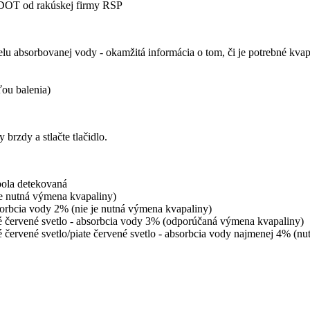
y DOT od rakúskej firmy RSP
elu absorbovanej vody - okamžitá informácia o tom, či je potrebné kvap
ťou balenia)
brzdy a stlačte tlačidlo.
ebola detekovaná
je nutná výmena kvapaliny)
bsorbcia vody 2% (nie je nutná výmena kvapaliny)
vrté červené svetlo - absorbcia vody 3% (odporúčaná výmena kvapaliny)
rté červené svetlo/piate červené svetlo - absorbcia vody najmenej 4% (