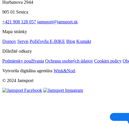
Hurbanova 2944
905 01 Senica
+421 908 128 057
jamsport@jamsport.sk
Mapa stránky
Domov
Servis
Požičovňa E-BIKE
Blog
Kontakt
Dôležité odkazy
Podmienky používania
Ochrana osobných údajov
Cookies policy
Ob
Vytvorila digitálna agentúra
Wink&Nod
.
© 2024 Jamsport