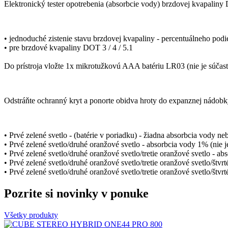
Elektronický tester opotrebenia (absorbcie vody) brzdovej kvapalin
• jednoduché zistenie stavu brzdovej kvapaliny - percentuálneho podi
• pre brzdové kvapaliny DOT 3 / 4 / 5.1
Do prístroja vložte 1x mikrotužkovú AAA batériu LR03 (nie je súčas
Odstráňte ochranný kryt a ponorte obidva hroty do expanznej nádobky 
• Prvé zelené svetlo - (batérie v poriadku) - žiadna absorbcia vody n
• Prvé zelené svetlo/druhé oranžové svetlo - absorbcia vody 1% (nie 
• Prvé zelené svetlo/druhé oranžové svetlo/tretie oranžové svetlo - a
• Prvé zelené svetlo/druhé oranžové svetlo/tretie oranžové svetlo/št
• Prvé zelené svetlo/druhé oranžové svetlo/tretie oranžové svetlo/štv
Pozrite si novinky v ponuke
Všetky produkty