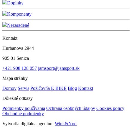
Doplnky
Komponenty
Nezaradené
Kontakt
Hurbanova 2944
905 01 Senica
+421 908 128 057
jamsport@jamsport.sk
Mapa stránky
Domov
Servis
Požičovňa E-BIKE
Blog
Kontakt
Dôležité odkazy
Podmienky používania
Ochrana osobných údajov
Cookies policy
Obchodné podmienky
Vytvorila digitálna agentúra
Wink&Nod
.