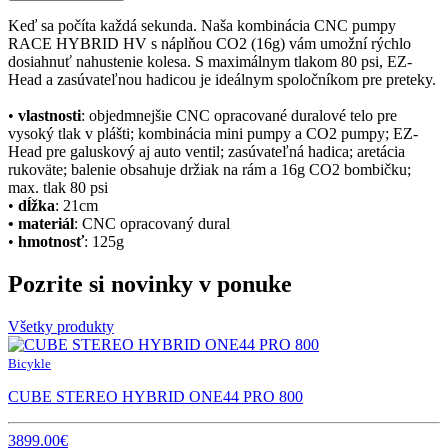
Keď sa počíta každá sekunda. Naša kombinácia CNC pumpy
RACE HYBRID HV s náplňou CO2 (16g) vám umožní rýchlo
dosiahnuť nahustenie kolesa. S maximálnym tlakom 80 psi, EZ-
Head a zasúvateľnou hadicou je ideálnym spoločníkom pre preteky.
•
vlastnosti
: objedmnejšie CNC opracované duralové telo pre
vysoký tlak v plášti; kombinácia mini pumpy a CO2 pumpy; EZ-
Head pre galuskový aj auto ventil; zasúvateľná hadica; aretácia
rukoväte; balenie obsahuje držiak na rám a 16g CO2 bombičku;
max. tlak 80 psi
•
dĺžka
: 21cm
• materiál
: CNC opracovaný dural
•
hmotnosť
: 125g
Pozrite si novinky v ponuke
Všetky produkty
Bicykle
CUBE STEREO HYBRID ONE44 PRO 800
3899.00€