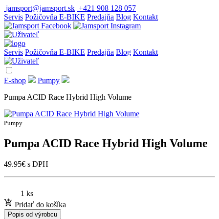
jamsport@jamsport.sk
+421 908 128 057
Servis
Požičovňa E-BIKE
Predajňa
Blog
Kontakt
Servis
Požičovňa E-BIKE
Predajňa
Blog
Kontakt
E-shop
Pumpy
Pumpa ACID Race Hybrid High Volume
Pumpy
Pumpa ACID Race Hybrid High Volume
49.95
€
s DPH
1 ks
Pridať do košíka
Popis od výrobcu