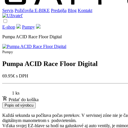
Servis
Požičovňa E-BIKE
Predajňa
Blog
Kontakt
E-shop
Pumpy
Pumpa ACID Race Floor Digital
Pumpy
Pumpa ACID Race Floor Digital
69.95
€
s DPH
1 ks
Pridať do košíka
Popis od výrobcu
Každá sekunda sa počítava počas pretekov. V servisnej zóne nie je 
digitálnym manometrom s podsvietením.
Vďaka svojej EZ-hlave sa hodí na galuskové aj auto ventily, je mimo