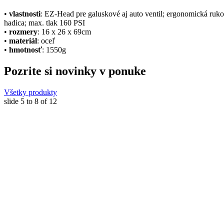
•
vlastnosti
: EZ-Head pre galuskové aj auto ventil; ergonomická rukov
hadica; max. tlak 160 PSI
•
rozmery
: 16 x 26 x 69cm
•
materiál
: oceľ
•
hmotnosť
: 1550g
Pozrite si novinky v ponuke
Všetky produkty
slide
5 to 8
of 12