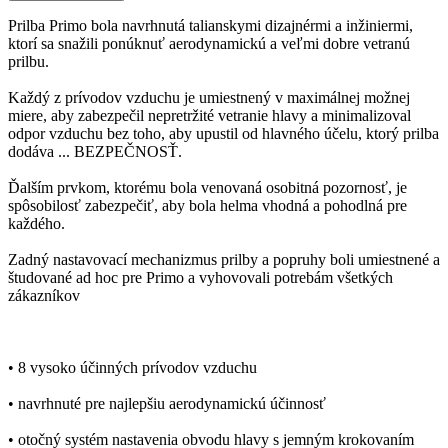
Prilba Primo bola navrhnutá talianskymi dizajnérmi a inžiniermi,
ktorí sa snažili ponúknuť aerodynamickú a veľmi dobre vetranú
prilbu.
Každý z prívodov vzduchu je umiestnený v maximálnej možnej
miere, aby zabezpečil nepretržité vetranie hlavy a minimalizoval
odpor vzduchu bez toho, aby upustil od hlavného účelu, ktorý prilba
dodáva ... BEZPEČNOSŤ.
Ďalším prvkom, ktorému bola venovaná osobitná pozornosť, je
spôsobilosť zabezpečiť, aby bola helma vhodná a pohodlná pre
každého.
Zadný nastavovací mechanizmus prilby a popruhy boli umiestnené a
študované ad hoc pre Primo a vyhovovali potrebám všetkých
zákazníkov
• 8 vysoko účinných prívodov vzduchu
• navrhnuté pre najlepšiu aerodynamickú účinnosť
• otočný systém nastavenia obvodu hlavy s jemným krokovaním