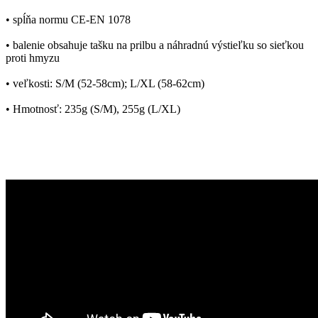
• spĺňa normu CE-EN 1078
• balenie obsahuje tašku na prilbu a náhradnú výstieľku so sieťkou
proti hmyzu
• veľkosti: S/M (52-58cm); L/XL (58-62cm)
• Hmotnosť: 235g (S/M), 255g (L/XL)