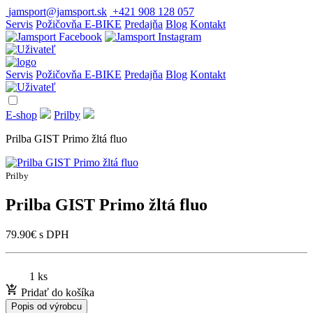
jamsport@jamsport.sk
+421 908 128 057
Servis
Požičovňa E-BIKE
Predajňa
Blog
Kontakt
Servis
Požičovňa E-BIKE
Predajňa
Blog
Kontakt
E-shop
Prilby
Prilba GIST Primo žltá fluo
Prilby
Prilba GIST Primo žltá fluo
79.90
€
s DPH
1 ks
Pridať do košíka
Popis od výrobcu