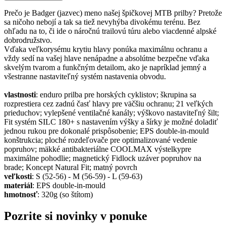
Prečo je Badger (jazvec) meno našej špičkovej MTB prilby? Pretože
sa ničoho nebojí a tak sa tiež nevyhýba divokému terénu. Bez
ohľadu na to, či ide o náročnú trailovú túru alebo viacdenné alpské
dobrodružstvo.
Vďaka veľkorysému krytiu hlavy ponúka maximálnu ochranu a
vždy sedí na vašej hlave nenápadne a absolútne bezpečne vďaka
skvelým tvarom a funkčným detailom, ako je napríklad jemný a
všestranne nastaviteľný systém nastavenia obvodu.
vlastnosti
: enduro prilba pre horských cyklistov; škrupina sa
rozprestiera cez zadnú časť hlavy pre väčšiu ochranu; 21 veľkých
prieduchov; vylepšené ventilačné kanály; výškovo nastaviteľný šilt;
Fit systém SILC 180+ s nastavením výšky a šírky je možné doladiť
jednou rukou pre dokonalé prispôsobenie; EPS double-in-mould
konštrukcia; ploché rozdeľovače pre optimalizované vedenie
popruhov; mäkké antibakteriálne COOLMAX výstelkypre
maximálne pohodlie; magnetický Fidlock uzáver popruhov na
brade; Koncept Natural Fit; matný povrch
veľkosti
: S (52-56) - M (56-59) - L (59-63)
materiál
: EPS double-in-mould
hmotnosť
: 320g (so štítom)
Pozrite si novinky v ponuke