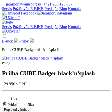
jamsport@jamsport.sk
+421 908 128 057
Servis
Požičovňa E-BIKE
Predajňa
Blog
Kontakt
Servis
Požičovňa E-BIKE
Predajňa
Blog
Kontakt
E-shop
Prilby
Prilba CUBE Badger black’n’splash
Prilby
Prilba CUBE Badger black’n’splash
129.95
€
s DPH
1 ks
Pridať do košíka
Popis od výrobcu