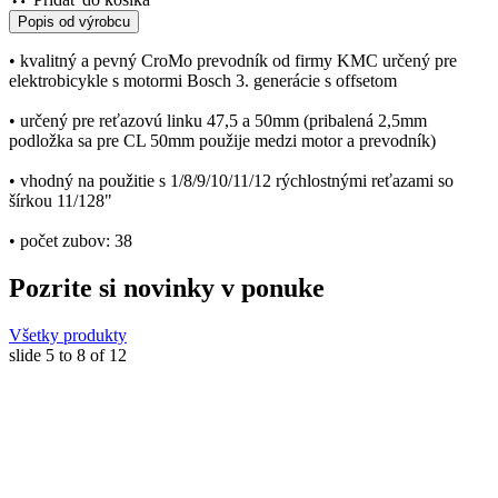
Popis od výrobcu
• kvalitný a pevný CroMo prevodník od firmy KMC určený pre
elektrobicykle s motormi Bosch 3. generácie s offsetom
• určený pre reťazovú linku 47,5 a 50mm (pribalená 2,5mm
podložka sa pre CL 50mm použije medzi motor a prevodník)
• vhodný na použitie s 1/8/9/10/11/12 rýchlostnými reťazami so
šírkou 11/128"
• počet zubov: 38
Pozrite si novinky v ponuke
Všetky produkty
slide
5 to 8
of 12