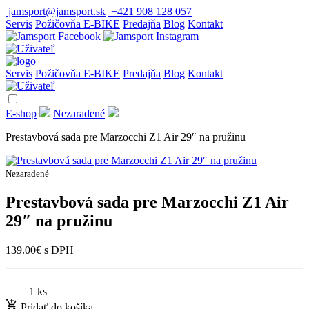
jamsport@jamsport.sk
+421 908 128 057
Servis
Požičovňa E-BIKE
Predajňa
Blog
Kontakt
Servis
Požičovňa E-BIKE
Predajňa
Blog
Kontakt
E-shop
Nezaradené
Prestavbová sada pre Marzocchi Z1 Air 29″ na pružinu
Nezaradené
Prestavbová sada pre Marzocchi Z1 Air
29″ na pružinu
139.00
€
s DPH
1 ks
Pridať do košíka