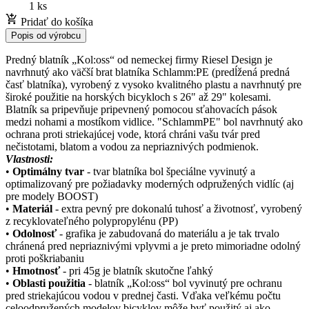
1 ks
Pridať do košíka
Popis od výrobcu
Predný blatník „Kol:oss“ od nemeckej firmy Riesel Design je
navrhnutý ako väčší brat blatníka Schlamm:PE (predĺžená predná
časť blatníka), vyrobený z vysoko kvalitného plastu a navrhnutý pre
široké použitie na horských bicykloch s 26" až 29" kolesami.
Blatník sa pripevňuje pripevnený pomocou sťahovacích pások
medzi nohami a mostíkom vidlice. "SchlammPE" bol navrhnutý ako
ochrana proti striekajúcej vode, ktorá chráni vašu tvár pred
nečistotami, blatom a vodou za nepriaznivých podmienok.
Vlastnosti:
•
Optimálny tvar
- tvar blatníka bol špeciálne vyvinutý a
optimalizovaný pre požiadavky moderných odpružených vidlíc (aj
pre modely BOOST)
•
Materiál
- extra pevný pre dokonalú tuhosť a životnosť, vyrobený
z recyklovateľného polypropylénu (PP)
•
Odolnosť
- grafika je zabudovaná do materiálu a je tak trvalo
chránená pred nepriaznivými vplyvmi a je preto mimoriadne odolný
proti poškriabaniu
•
Hmotnosť
- pri 45g je blatník skutočne ľahký
•
Oblasti použitia
- blatník „Kol:oss“ bol vyvinutý pre ochranu
pred striekajúcou vodou v prednej časti. Vďaka veľkému počtu
celoodpružených modelov bicyklov môže byť použitý aj ako