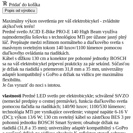
Pridať do košíka
Popis od výrobcu
Maximálny výkon osvetlenia pre váš elektrobicykel - zvládnite
akýkoľvek terén!
Predné svetlo ACID E-Bike PRO-E 140 High Beam využíva
najmodernejšiu šošovku s technológiou MTi pre úžasne jasný plný
lúč. Prepínajte medzi režimom normálneho a diaľkového svetla s
masívnym svetelným tokom 140 luxov/1100 lúmenov pomocou
diaľkového ovládania na riadítkách.
Kábel s dĺžkou 130 cm a konektor pre pohonné jednotky BOSCH
sa na váš elektrobicykel pripevní prakticky za pár sekúnd. Súčasťou
je držiak na riadidlá s priemerom 31,8 mm a 35 mm, univerzálny
adaptér kompatibilný s GoPro a držiak na vidlicu pre maximálnu
flexibilitu.
Je čas vyraziť do noci s istotou.
vlastnosti
Predné LED svetlo pre elektrobicykle; schválené StVZO
(nemecké predpisy o cestnej premávke), funkcia diaľkového svetla
pomocou tlačidla na riadítkách; 140/90 luxov; 1100/530 lúmenov;
technológia MTi pre vynikajúce osvetlenie; vstupné napätie 6-16 V
(DC); výkon 13/6 W; 130 cm svetelný kábel so zástrčkou BES 3 pre
pohonnú jednotku BOSCH Smart System; obsahuje držiak na
riadidlá (31,8 a 35 mm); univerzálny adaptér kompatibilný s GoPro