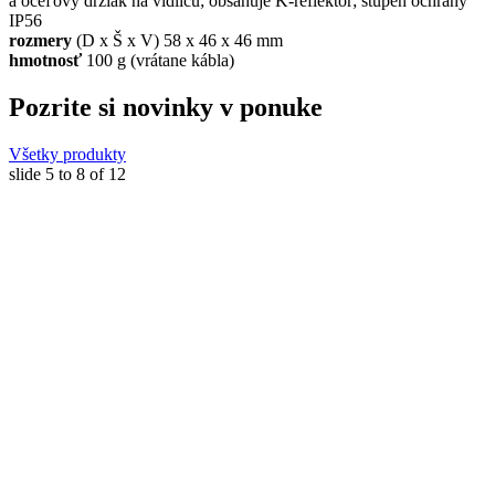
a oceľový držiak na vidlicu; obsahuje K-reflektor; stupeň ochrany
IP56
rozmery
(D x Š x V) 58 x 46 x 46 mm
hmotnosť
100 g (vrátane kábla)
Pozrite si novinky v ponuke
Všetky produkty
slide
5 to 8
of 12