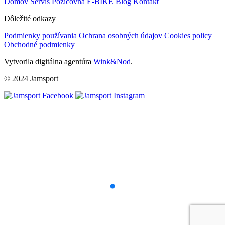
Domov
Servis
Požičovňa E-BIKE
Blog
Kontakt
Dôležité odkazy
Podmienky používania
Ochrana osobných údajov
Cookies policy
Obchodné podmienky
Vytvorila digitálna agentúra
Wink&Nod
.
© 2024 Jamsport