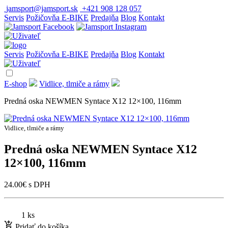
jamsport@jamsport.sk
+421 908 128 057
Servis
Požičovňa E-BIKE
Predajňa
Blog
Kontakt
Servis
Požičovňa E-BIKE
Predajňa
Blog
Kontakt
E-shop
Vidlice, tlmiče a rámy
Predná oska NEWMEN Syntace X12 12×100, 116mm
Vidlice, tlmiče a rámy
Predná oska NEWMEN Syntace X12
12×100, 116mm
24.00
€
s DPH
1 ks
Pridať do košíka