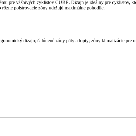
re vášnivých cyklistov CUBE. Dizajn je ideálny pre cyklistov, ktorí
 čo rôzne polstrovacie zóny udržujú maximálne pohodlie.
gonomický dizajn; čalúnené zóny päty a lopty; zóny klimatizácie pre o