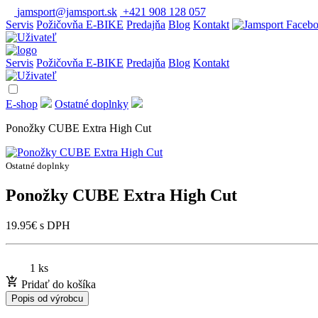
jamsport@jamsport.sk
+421 908 128 057
Servis
Požičovňa E-BIKE
Predajňa
Blog
Kontakt
Servis
Požičovňa E-BIKE
Predajňa
Blog
Kontakt
E-shop
Ostatné doplnky
Ponožky CUBE Extra High Cut
Ostatné doplnky
Ponožky CUBE Extra High Cut
19.95
€
s DPH
1 ks
Pridať do košíka
Popis od výrobcu