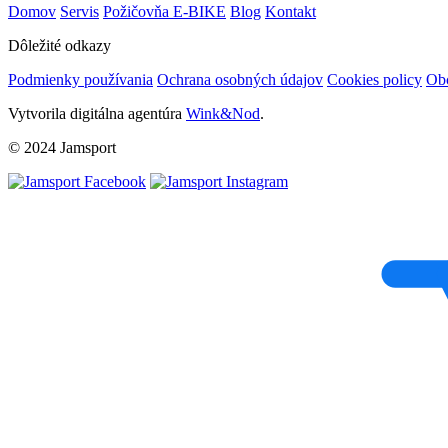
Domov
Servis
Požičovňa E-BIKE
Blog
Kontakt
Dôležité odkazy
Podmienky používania
Ochrana osobných údajov
Cookies policy
Ob
Vytvorila digitálna agentúra
Wink&Nod
.
© 2024 Jamsport