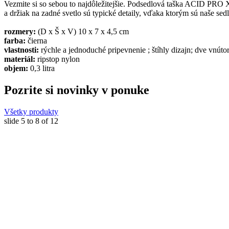
Vezmite si so sebou to najdôležitejšie. Podsedlová taška ACID PRO 
a držiak na zadné svetlo sú typické detaily, vďaka ktorým sú naše s
rozmery:
(D x Š x V) 10 x 7 x 4,5 cm
farba:
čierna
vlastnosti:
rýchle a jednoduché pripevnenie ; štíhly dizajn; dve vnúto
materiál:
ripstop nylon
objem:
0,3 litra
Pozrite si novinky v ponuke
Všetky produkty
slide
5 to 8
of 12