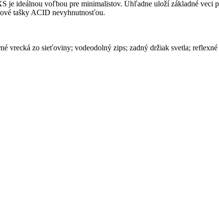
XS je ideálnou voľbou pre minimalistov. Úhľadne uloží základné veci
edlové tašky ACID nevyhnutnosťou.
rné vrecká zo sieťoviny; vodeodolný zips; zadný držiak svetla; reflexné