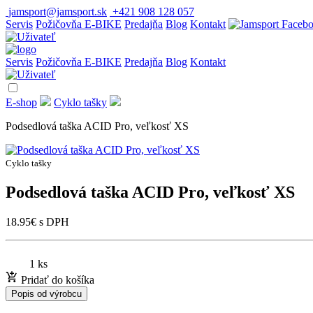
jamsport@jamsport.sk
+421 908 128 057
Servis
Požičovňa E-BIKE
Predajňa
Blog
Kontakt
Servis
Požičovňa E-BIKE
Predajňa
Blog
Kontakt
E-shop
Cyklo tašky
Podsedlová taška ACID Pro, veľkosť XS
Cyklo tašky
Podsedlová taška ACID Pro, veľkosť XS
18.95
€
s DPH
1 ks
Pridať do košíka
Popis od výrobcu