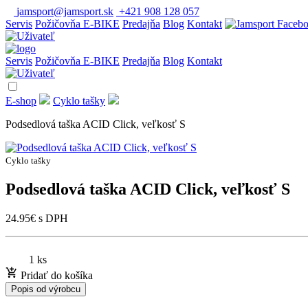
jamsport@jamsport.sk
+421 908 128 057
Servis
Požičovňa E-BIKE
Predajňa
Blog
Kontakt
Servis
Požičovňa E-BIKE
Predajňa
Blog
Kontakt
E-shop
Cyklo tašky
Podsedlová taška ACID Click, veľkosť S
Cyklo tašky
Podsedlová taška ACID Click, veľkosť S
24.95
€
s DPH
1 ks
Pridať do košíka
Popis od výrobcu