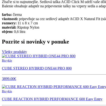
Zbaľte si to najnutnejšie. Sedlová taška ACID Click M udrží vaše dô
Balenie obsahuje adaptér na pripevnenie tašky na vzpery sedla a adap
farba:
čierna
vlastnosti:
pripevňuje sa cez sedlový adaptér ACID X Natural Fit (súča
rozmery:
11 x 8 x 7 cm
materiál:
Ripstop Nylon
objem:
0,6 litra
Pozrite si novinky v ponuke
Všetky produkty
Bicykle
CUBE STEREO HYBRID ONE44 PRO 800
3899.00€
Bicykle
CUBE REACTION HYBRID PERFORMANCE 600 Easy Entry