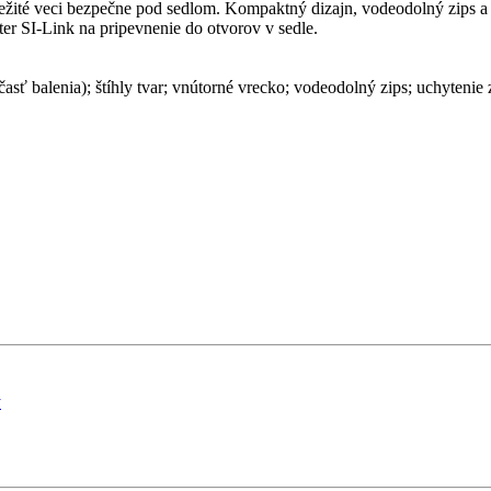
ležité veci bezpečne pod sedlom. Kompaktný dizajn, vodeodolný zips a
ter SI-Link na pripevnenie do otvorov v sedle.
sť balenia); štíhly tvar; vnútorné vrecko; vodeodolný zips; uchytenie