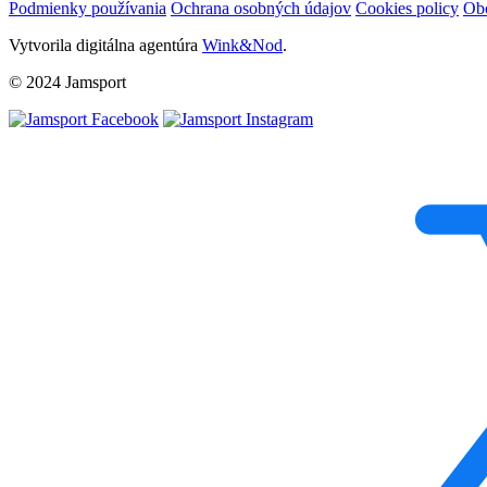
Podmienky používania
Ochrana osobných údajov
Cookies policy
Ob
Vytvorila digitálna agentúra
Wink&Nod
.
© 2024 Jamsport