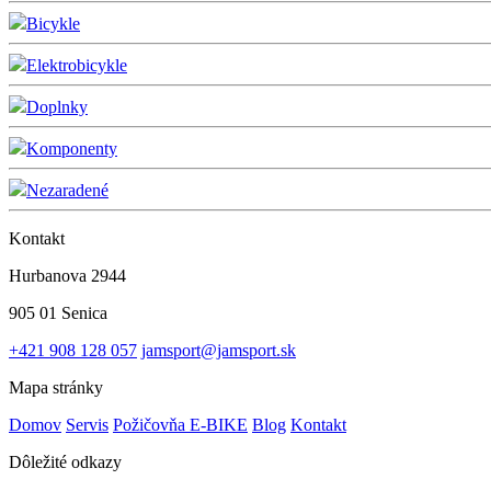
Bicykle
Elektrobicykle
Doplnky
Komponenty
Nezaradené
Kontakt
Hurbanova 2944
905 01 Senica
+421 908 128 057
jamsport@jamsport.sk
Mapa stránky
Domov
Servis
Požičovňa E-BIKE
Blog
Kontakt
Dôležité odkazy