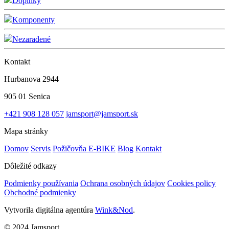
Doplnky
Komponenty
Nezaradené
Kontakt
Hurbanova 2944
905 01 Senica
+421 908 128 057
jamsport@jamsport.sk
Mapa stránky
Domov
Servis
Požičovňa E-BIKE
Blog
Kontakt
Dôležité odkazy
Podmienky používania
Ochrana osobných údajov
Cookies policy
Obchodné podmienky
Vytvorila digitálna agentúra
Wink&Nod
.
© 2024 Jamsport