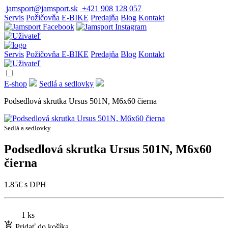
jamsport@jamsport.sk
+421 908 128 057
Servis
Požičovňa E-BIKE
Predajňa
Blog
Kontakt
Servis
Požičovňa E-BIKE
Predajňa
Blog
Kontakt
E-shop
Sedlá a sedlovky
Podsedlová skrutka Ursus 501N, M6x60 čierna
Sedlá a sedlovky
Podsedlová skrutka Ursus 501N, M6x60
čierna
1.85
€
s DPH
1 ks
Pridať do košíka